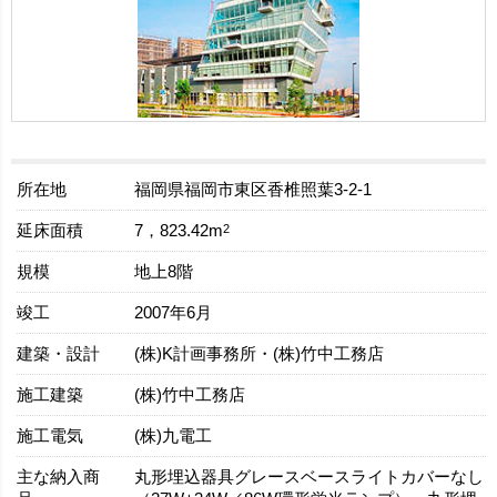
所在地
福岡県福岡市東区香椎照葉3-2-1
延床面積
2
7，823.42m
規模
地上8階
竣工
2007年6月
建築・設計
(株)K計画事務所・(株)竹中工務店
施工建築
(株)竹中工務店
施工電気
(株)九電工
主な納入商
丸形埋込器具グレースベースライトカバーなし