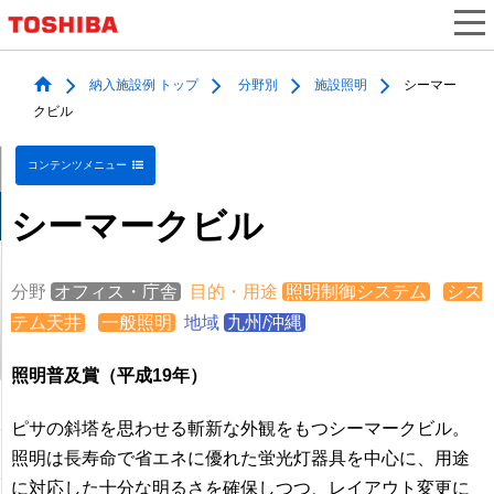
納入施設例 トップ
分野別
施設照明
シーマー
クビル
コンテンツメニュー
シーマークビル
分野
オフィス・庁舎
目的・用途
照明制御システム
シス
テム天井
一般照明
地域
九州/沖縄
照明普及賞（平成19年）
ピサの斜塔を思わせる斬新な外観をもつシーマークビル。
照明は長寿命で省エネに優れた蛍光灯器具を中心に、用途
に対応した十分な明るさを確保しつつ、レイアウト変更に