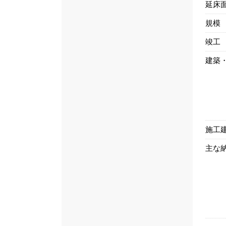
延床
規模
竣工
建築
施工
主な