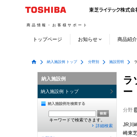
商品情報・お客様サポート
トップページ
お知らせ
商品紹
納入施設例 トップ
分野別
施設照明
ラ
ラ
納入施設例
ー
納入施設例 トップ
分野
キーワードで検索できます。
JR
詳細検索
崎東