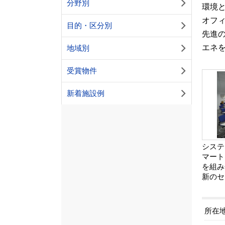
分野別
環境
オフィ
目的・区分別
先進
エネ
地域別
受賞物件
新着施設例
システ
マート
を組み
新のセ
所在