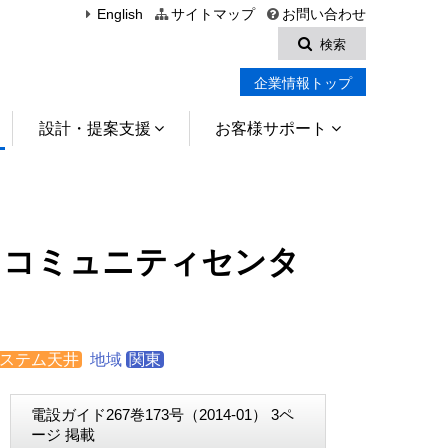
English
サイトマップ
お問い合わせ
検索
企業情報トップ
設計・提案支援
お客様サポート
トコミュニティセンタ
ステム天井
地域
関東
電設ガイド267巻173号（2014-01） 3ペ
ージ 掲載