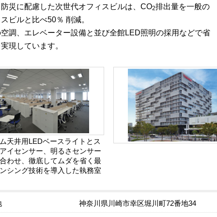
と防災に配慮した次世代オフィスビルは、CO
排出量を一般の
2
スビルと比べ50％ 削減。
の空調、エレベーター設備と並び全館LED照明の採用などで省
を実現しています。
ム天井用LEDベースライトとス
アイセンサー、明るさセンサー
合わせ、徹底してムダを省く最
ンシング技術を導入した執務室
地
神奈川県川崎市幸区堀川町72番地34