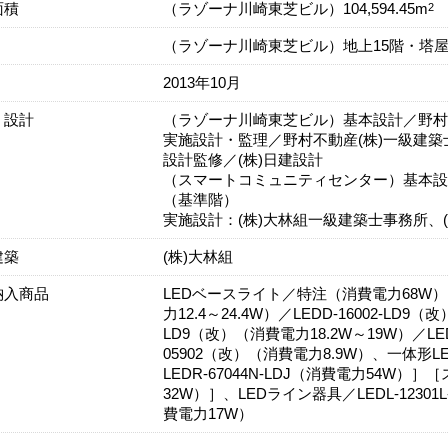
面積
2
（ラゾーナ川崎東芝ビル）104,594.45m
（ラゾーナ川崎東芝ビル）地上15階・塔屋
2013年10月
・設計
（ラゾーナ川崎東芝ビル）基本設計／野村不
実施設計・監理／野村不動産(株)一級建築
設計監修／(株)日建設計
（スマートコミュニティセンター）基本設計
（基準階）
実施設計：(株)大林組一級建築士事務所、(
建築
(株)大林組
納入商品
LEDベースライト／特注（消費電力68W）、L
力12.4～24.4W）／LEDD-16002-LD9（
LD9（改）（消費電力18.2W～19W）／LED
05902（改）（消費電力8.9W）、一体
LEDR-67044N-LDJ（消費電力54W）］
32W）］、LEDライン器具／LEDL-12301L
費電力17W）