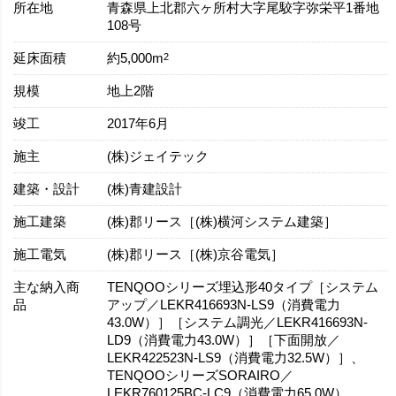
所在地
青森県上北郡六ヶ所村大字尾駮字弥栄平1番地
108号
延床面積
2
約5,000m
規模
地上2階
竣工
2017年6月
施主
(株)ジェイテック
建築・設計
(株)青建設計
施工建築
(株)郡リース［(株)横河システム建築］
施工電気
(株)郡リース［(株)京谷電気］
主な納入商
TENQOOシリーズ埋込形40タイプ［システム
品
アップ／LEKR416693N-LS9（消費電力
43.0W）］［システム調光／LEKR416693N-
LD9（消費電力43.0W）］［下面開放／
LEKR422523N-LS9（消費電力32.5W）］、
TENQOOシリーズSORAIRO／
LEKR760125BC-LC9（消費電力65.0W）、