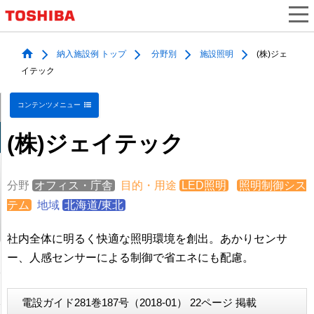
納入施設例 トップ
分野別
施設照明
(株)ジェ
イテック
コンテンツメニュー
(株)ジェイテック
分野
オフィス・庁舎
目的・用途
LED照明
照明制御シス
テム
地域
北海道/東北
社内全体に明るく快適な照明環境を創出。あかりセンサ
ー、人感センサーによる制御で省エネにも配慮。
電設ガイド281巻187号（2018-01） 22ページ 掲載