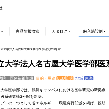
介
商品情報検索
カタログ
納入施設例
立大学法人名古屋大学医学部医系研究棟3号館
立大学法人名古屋大学医学部医
病院・医療福祉施設
目的・用途
LED照明
地域
東海
屋大学医学部では、鶴舞キャンパスにおける医学研究の新拠点
て医系研究棟3号館を新築。
セプトの一つとして省エネルギー・環境負荷低減を掲げ、照明