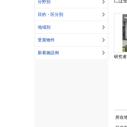
には全
分野別
目的・区分別
地域別
受賞物件
新着施設例
研究者
所在