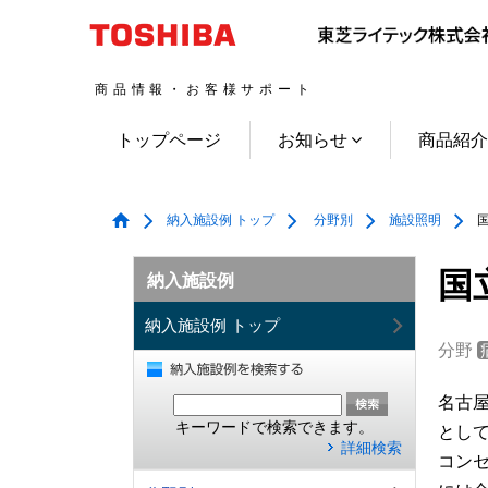
商品情報・お客様サポート
トップページ
お知らせ
商品紹
納入施設例 トップ
分野別
施設照明
国
国
納入施設例
納入施設例 トップ
分野
名古
キーワードで検索できます。
とし
詳細検索
コン