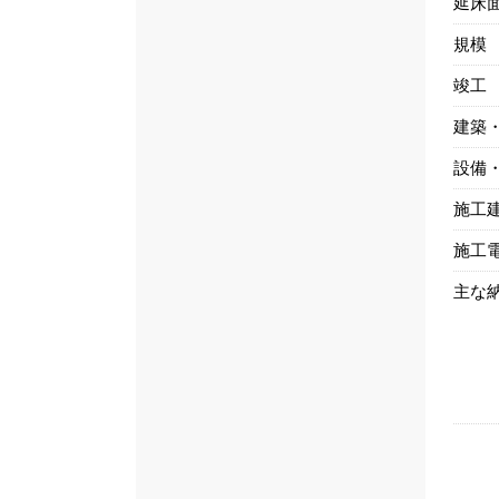
延床
規模
竣工
建築
設備
施工
施工
主な