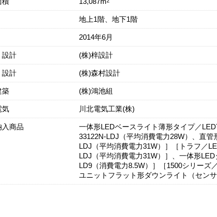
面積
2
13,087m
地上1階、地下1階
2014年6月
・設計
(株)梓設計
・設計
(株)森村設計
建築
(株)鴻池組
電気
川北電気工業(株)
納入商品
一体形LEDベースライト薄形タイプ／LEDT-6
33122N-LDJ（平均消費電力28W）、直管形
LDJ（平均消費電力31W）］［トラフ／LET-2
LDJ（平均消費電力31W）］、一体形LEDダ
LD9（消費電力8.5W）］［1500シリーズ／L
ユニットフラット形ダウンライト（センサー付）