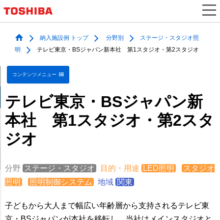
納入施設例 トップ
分野別
ステージ・スタジオ照
明
テレビ東京・BSジャパン新本社 第1スタジオ・第2スタジオ
コンテンツメニュー
テレビ東京・BSジャパン新
本社 第1スタジオ・第2スタ
ジオ
分野
ステージ・スタジオ
目的・用途
LED照明
スタジオ
照明
照明制御システム
地域
関東
子どもから大人まで幅広い年齢層から支持されるテレビ東
京・BSジャパンが本社を移転し、当社はメインスタジオと