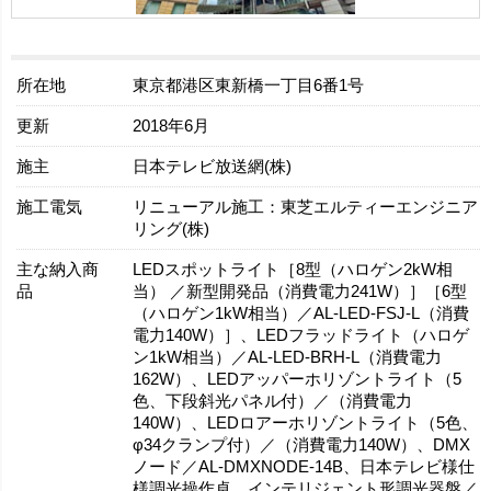
所在地
東京都港区東新橋一丁目6番1号
更新
2018年6月
施主
日本テレビ放送網(株)
施工電気
リニューアル施工：東芝エルティーエンジニア
リング(株)
主な納入商
LEDスポットライト［8型（ハロゲン2kW相
品
当） ／新型開発品（消費電力241W）］［6型
（ハロゲン1kW相当）／AL-LED-FSJ-L（消費
電力140W）］、LEDフラッドライト（ハロゲ
ン1kW相当）／AL-LED-BRH-L（消費電力
162W）、LEDアッパーホリゾントライト（5
色、下段斜光パネル付）／（消費電力
140W）、LEDロアーホリゾントライト（5色、
φ34クランプ付）／（消費電力140W）、DMX
ノード／AL-DMXNODE-14B、日本テレビ様仕
様調光操作卓、インテリジェント形調光器盤／