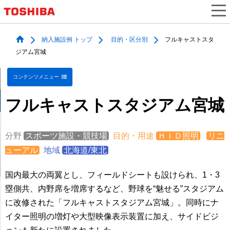
納入施設例 トップ
目的・区分別
フルキャストスタ
ジアム宮城
コンテンツメニュー
フルキャストスタジアム宮城
分野
スポーツ施設・競技場
目的・用途
ＨＩＤ照明
リニ
ューアル
地域
北海道/東北
国内最大の両翼とし、フィールドシートも設けられ、1・3
塁側共、内野席を増席するなど、野球を“魅せる”スタジアム
に改修された「フルキャストスタジアム宮城」。同時にナ
イター照明の増灯や大型映像表示装置に加え、サイドビジ