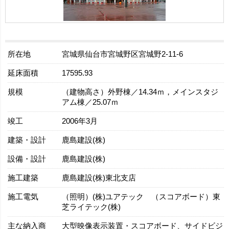
所在地
宮城県仙台市宮城野区宮城野2-11-6
延床面積
17595.93
規模
（建物高さ）外野棟／14.34ｍ，メインスタジ
アム棟／25.07ｍ
竣工
2006年3月
建築・設計
鹿島建設(株)
設備・設計
鹿島建設(株)
施工建築
鹿島建設(株)東北支店
施工電気
（照明）(株)ユアテック （スコアボード）東
芝ライテック(株)
主な納入商
大型映像表示装置・スコアボード、サイドビジ