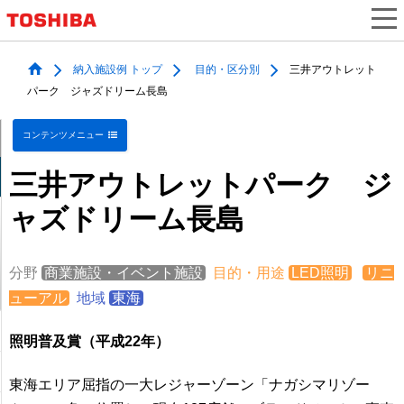
納入施設例 トップ
目的・区分別
三井アウトレット
パーク ジャズドリーム長島
コンテンツメニュー
三井アウトレットパーク ジ
ャズドリーム長島
分野
商業施設・イベント施設
目的・用途
LED照明
リニ
ューアル
地域
東海
照明普及賞（平成22年）
東海エリア屈指の一大レジャーゾーン「ナガシマリゾー