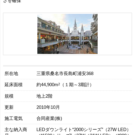
さを確保
所在地
三重県桑名市長島町浦安368
延床面積
2
約44,900m
（１期～3期計）
規模
地上2階
更新
2010年10月
施工電気
合同産業(株)
主な納入商
LEDダウンライト“2000シリーズ”（27W LED）