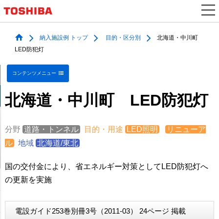
納入施設例 トップ
目的・区分別
北海道・中川町
LED防犯灯
コンテンツメニュー
北海道・中川町 LED防犯灯
分野
道路・トンネル
目的・用途
LED照明
リニューア
ル
地域
北海道/東北
国の交付金により、省エネルギー対策としてLED防犯灯へ
の更新を実施
電設ガイド253巻別冊3号（2011-03） 24ページ 掲載