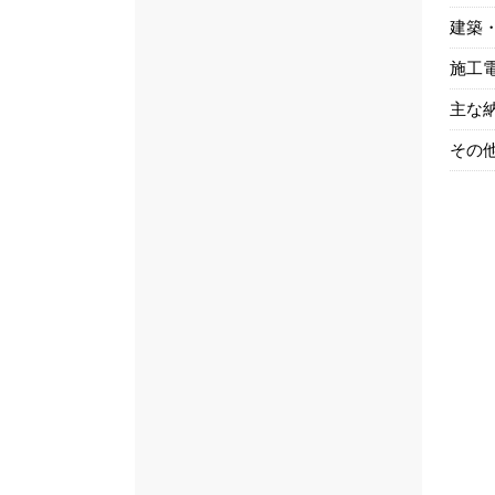
建築
施工
主な
その