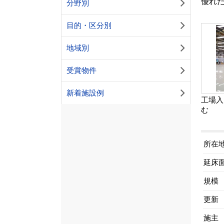
優れた
分野別
目的・区分別
地域別
受賞物件
新着施設例
工場入
む
所在
延床
規模
更新
施主