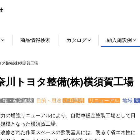
介
商品情報検索
カタログ
納入施設例
タ整備(株)横須賀工場
奈川トヨタ整備(株)横須賀工場
工場・産業施設
目的・用途
LED照明
リニューアル
地域
関
能力の増強リニューアルにより、自動車鈑金塗装工場として日
の規模となった横須賀工場。
に改修された作業スペースの照明器具には、明るく省エネ性に