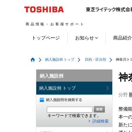
商品情報・お客様サポート
トップページ
お知らせ
商品紹
納入施設例 トップ
目的・区分別
神奈川トヨ
神
納入施設例
納入施設例 トップ
分野
整備
キーワードで検索できます。
本一
詳細検索
新た