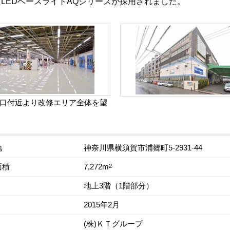
LEDベースライトAQシリーズが採用されました。
口付近より改修エリア全体を望
地
神奈川県横須賀市浦郷町5-2931-44
面積
2
7,272m
地上3階（1階部分）
2015年2月
(株)ＫＴグループ