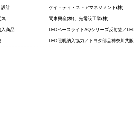
・設計
ケイ・ティ・ストアマネジメント(株)
電気
関東興産(株)、光電設工業(株)
納入商品
LEDベースライトAQシリーズ反射笠／LEDT-
他
LED照明納入協力／トヨタ部品神奈川共販(