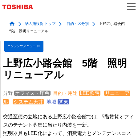
納入施設例 トップ
目的・区分別
上野広小路会館
5階 照明リニューアル
コンテンツメニュー
上野広小路会館 5階 照明
リニューアル
分野
オフィス・庁舎
目的・用途
LED照明
リニューア
ル
システム天井
地域
関東
交通至便の立地にある上野広小路会館では、5階賃貸オフィ
スのテナント募集に当たり内装を一新。
照明器具もLED化によって、消費電力とメンテナンスコス