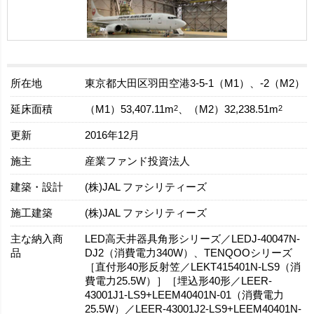
所在地
東京都大田区羽田空港3-5-1（M1）、-2（M2）
延床面積
2
2
（M1）53,407.11m
、（M2）32,238.51m
更新
2016年12月
施主
産業ファンド投資法人
建築・設計
(株)JAL ファシリティーズ
施工建築
(株)JAL ファシリティーズ
主な納入商
LED高天井器具角形シリーズ／LEDJ-40047N-
品
DJ2（消費電力340W）、TENQOOシリーズ
［直付形40形反射笠／LEKT415401N-LS9（消
費電力25.5W）］［埋込形40形／LEER-
43001J1-LS9+LEEM40401N-01（消費電力
25.5W）／LEER-43001J2-LS9+LEEM40401N-