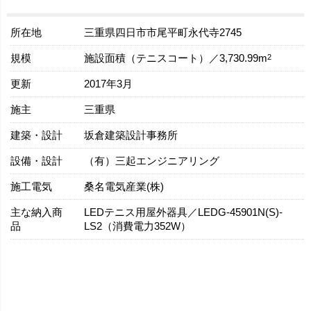
所在地
三重県四日市市尾平町永代寺2745
規模
2
施設面積（テニスコート）／3,730.99m
更新
2017年3月
施主
三重県
建築・設計
坂倉建築設計事務所
設備・設計
（有）三起エンジニアリング
施工電気
桑名電気産業(株)
主な納入商
LEDテニス用屋外器具／LEDG-45901N(S)-
品
LS2（消費電力352W）