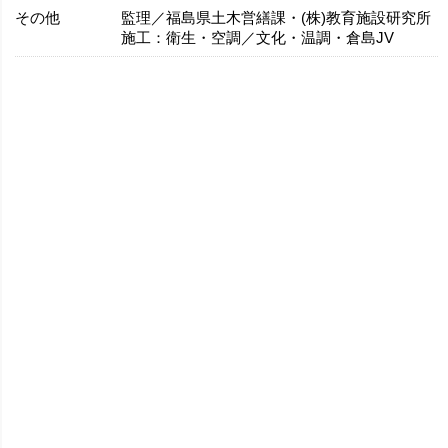
その他
監理／福島県土木営繕課・(株)教育施設研究所
施工：衛生・空調／文化・温調・倉島JV