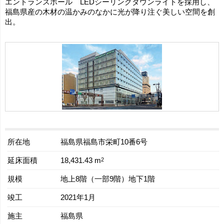
エントランスホール LEDシーリングダウンライトを採用し、
福島県産の木材の温かみのなかに光が降り注ぐ美しい空間を創
出。
所在地
福島県福島市栄町10番6号
延床面積
2
18,431.43 m
規模
地上8階（一部9階）地下1階
竣工
2021年1月
施主
福島県