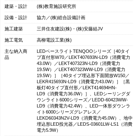
建築・設計
(株)教育施設研究所
設備・設計
協力／(株)総合設備計画
施工建築
三井住友建設(株)・(株)安藤組JV
施工電気
高柳電設工業(株)
主な納入商
LEDベースライトTENQOOシリーズ［40タイ
品
プ直付形W70／LEKT407693N-LD9（消費電力
43.0W）／LEKT407323N-LD9（消費電力
19.5W）／LEKT407323WW-LD9（消費電力
19.5W）］［40タイプ埋込形下面開放W150／
LEKR415693N-LD9（消費電力43.0W）］［黒
板灯40タイプ直付形／LEKT414694HN-
LD9（消費電力36.0W）］、LEDシーリングダ
ウンライト6000シリーズ／LEDD-60423WW-
LD9（消費電力42.4W）、LED一体形ダウンラ
イト6000シリーズグレアレス／
LEKD60343N2V-LD9（消費電力45.0W）、地中
埋込形LED投光器／LEDS-03601LW-LS1（消費
電力5.9W）