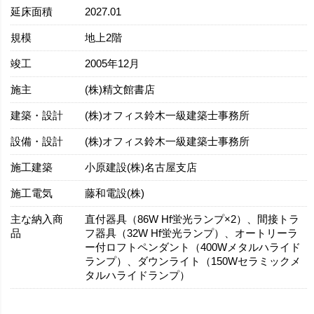
延床面積
2027.01
規模
地上2階
竣工
2005年12月
施主
(株)精文館書店
建築・設計
(株)オフィス鈴木一級建築士事務所
設備・設計
(株)オフィス鈴木一級建築士事務所
施工建築
小原建設(株)名古屋支店
施工電気
藤和電設(株)
主な納入商
直付器具（86W Hf蛍光ランプ×2）、間接トラ
品
フ器具（32W Hf蛍光ランプ）、オートリーラ
ー付ロフトペンダント（400Wメタルハライド
ランプ）、ダウンライト（150Wセラミックメ
タルハライドランプ）