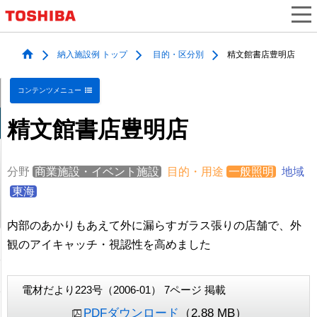
納入施設例 トップ
目的・区分別
精文館書店豊明店
コンテンツメニュー
精文館書店豊明店
分野
商業施設・イベント施設
目的・用途
一般照明
地域
東海
内部のあかりもあえて外に漏らすガラス張りの店舗で、外
観のアイキャッチ・視認性を高めました
電材だより223号（2006-01） 7ページ 掲載
PDFダウンロード
（2.88 MB）