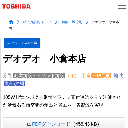
納入施設例 トップ
目的・区分別
デオデオ 小倉本
店
コンテンツメニュー
デオデオ 小倉本店
分野
商業施設・イベント施設
目的・用途
一般照明
地域
九州/沖縄
105W Hfコンパクト形蛍光ランプ直付連結器具で洗練され
た活気ある商空間の創出と省エネ・省資源を実現
PDFダウンロード
（456.43 kB）