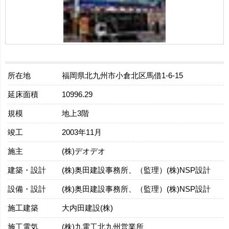
所在地
福岡県北九州市小倉北区馬借1-6-15
延床面積
10996.29
規模
地上3階
竣工
2003年11月
施主
(株)デオデオ
建築・設計
(株)奥田建設事務所、（監理）(株)NSP設計
設備・設計
(株)奥田建設事務所、（監理）(株)NSP設計
施工建築
大内田建設(株)
施工電気
(株)九電工北九州営業所