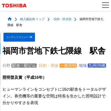
納入施設例 トップ
目的・区分別
福岡市営地下鉄七
隈線 駅舎
コンテンツメニュー
福岡市営地下鉄七隈線 駅舎
分野
駅舎・駅ビル
目的・用途
一般照明
地域
九州/沖縄
照明普及賞（平成16年）
ヒューマンラインをコンセプトに16の駅舎をトータルデザ
イン。券売機等の重要な空間は特長を生かした照明設計で
分かりやすさを表現