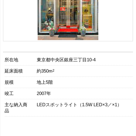
所在地
東京都中央区銀座三丁目10-4
延床面積
2
約350m
規模
地上5階
竣工
2007年
主な納入商
LEDスポットライト（1.5W LED×3／×1）
品