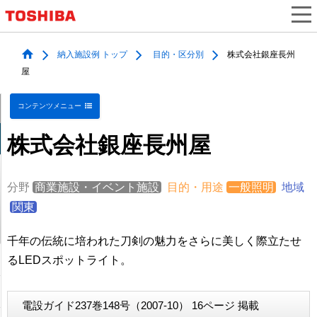
納入施設例 トップ
目的・区分別
株式会社銀座長州
屋
コンテンツメニュー
株式会社銀座長州屋
分野
商業施設・イベント施設
目的・用途
一般照明
地域
関東
千年の伝統に培われた刀剣の魅力をさらに美しく際立たせ
るLEDスポットライト。
電設ガイド237巻148号（2007-10） 16ページ 掲載