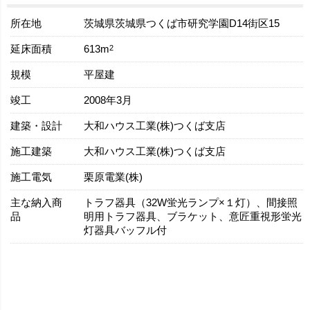
所在地
茨城県茨城県つくば市研究学園D14街区15
延床面積
2
613m
規模
平屋建
竣工
2008年3月
建築・設計
大和ハウス工業(株)つくば支店
施工建築
大和ハウス工業(株)つくば支店
施工電気
栗原電業(株)
主な納入商
トラフ器具（32W蛍光ランプ×１灯）、間接照
品
明用トラフ器具、ブラケット、意匠重視形蛍光
灯器具バッフル付