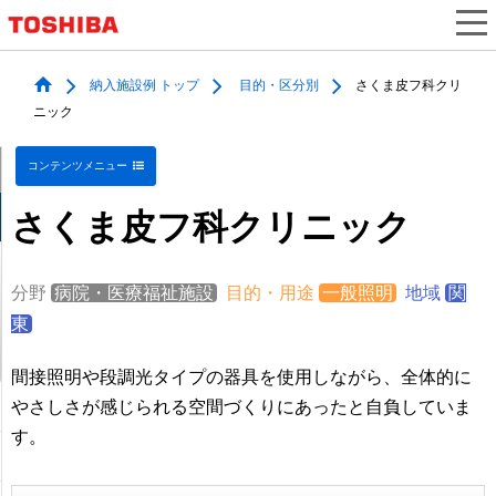
納入施設例 トップ
目的・区分別
さくま皮フ科クリ
ニック
コンテンツメニュー
さくま皮フ科クリニック
分野
病院・医療福祉施設
目的・用途
一般照明
地域
関
東
間接照明や段調光タイプの器具を使用しながら、全体的に
やさしさが感じられる空間づくりにあったと自負していま
す。