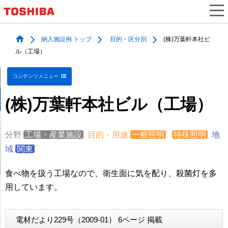
納入施設例 トップ
目的・区分別
(株)万葉軒本社ビ
ル（工場）
コンテンツメニュー
(株)万葉軒本社ビル（工場）
分野
工場・産業施設
目的・用途
一般照明
特殊照明
地
域
関東
食べ物を扱う工場なので、衛生面に気を配り、殺菌灯を多
用しています。
電材だより229号（2009-01） 6ページ 掲載