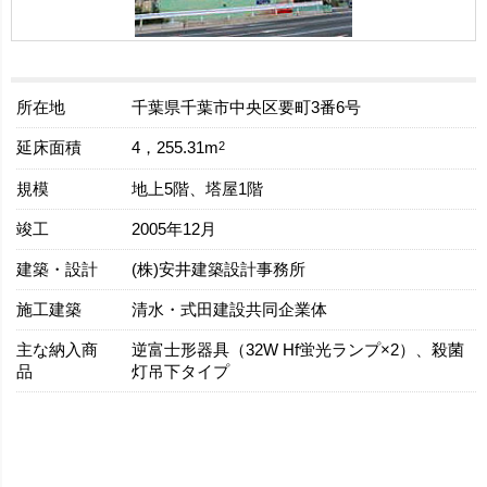
所在地
千葉県千葉市中央区要町3番6号
延床面積
2
4，255.31m
規模
地上5階、塔屋1階
竣工
2005年12月
建築・設計
(株)安井建築設計事務所
施工建築
清水・式田建設共同企業体
主な納入商
逆富士形器具（32W Hf蛍光ランプ×2）、殺菌
品
灯吊下タイプ