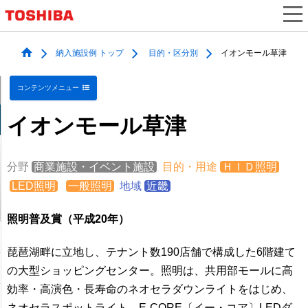
納入施設例 トップ
目的・区分別
イオンモール草津
コンテンツメニュー
イオンモール草津
分野
商業施設・イベント施設
目的・用途
ＨＩＤ照明
LED照明
一般照明
地域
近畿
照明普及賞（平成20年）
琵琶湖畔に立地し、テナント数190店舗で構成した6階建て
の大型ショッピングセンター。照明は、共用部モールに高
効率・高演色・長寿命のネオセラダウンライトをはじめ、
ネオセラスポットライト、E-CORE〔イー・コア〕LEDダ