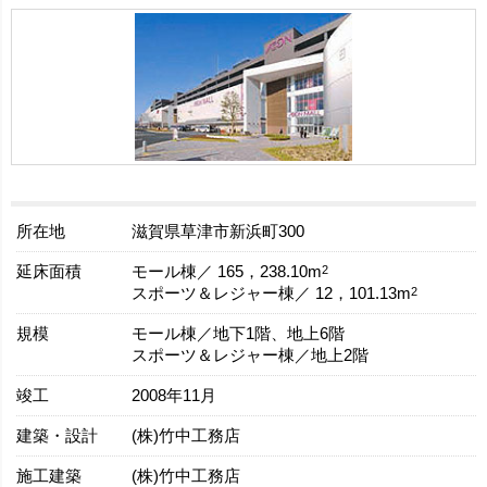
所在地
滋賀県草津市新浜町300
延床面積
2
モール棟／ 165，238.10m
2
スポーツ＆レジャー棟／ 12，101.13m
規模
モール棟／地下1階、地上6階
スポーツ＆レジャー棟／地上2階
竣工
2008年11月
建築・設計
(株)竹中工務店
施工建築
(株)竹中工務店