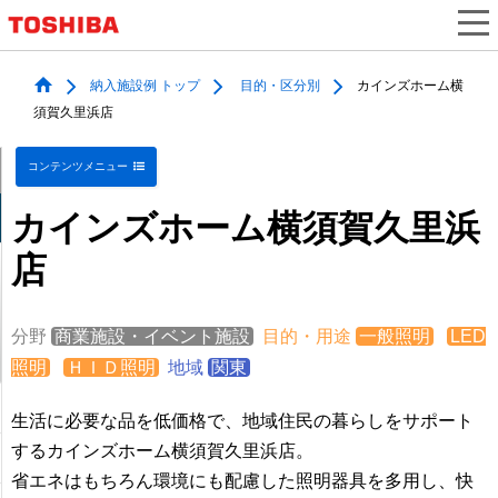
納入施設例 トップ
目的・区分別
カインズホーム横
須賀久里浜店
コンテンツメニュー
カインズホーム横須賀久里浜
店
分野
商業施設・イベント施設
目的・用途
一般照明
LED
照明
ＨＩＤ照明
地域
関東
生活に必要な品を低価格で、地域住民の暮らしをサポート
するカインズホーム横須賀久里浜店。
省エネはもちろん環境にも配慮した照明器具を多用し、快