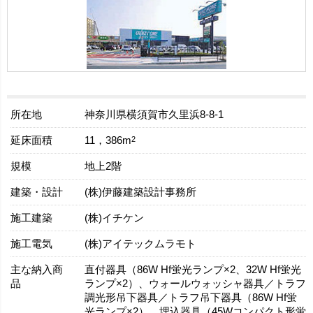
所在地
神奈川県横須賀市久里浜8-8-1
延床面積
2
11，386m
規模
地上2階
建築・設計
(株)伊藤建築設計事務所
施工建築
(株)イチケン
施工電気
(株)アイテックムラモト
主な納入商
直付器具（86W Hf蛍光ランプ×2、32W Hf蛍光
品
ランプ×2）、ウォールウォッシャ器具／トラフ
調光形吊下器具／トラフ吊下器具（86W Hf蛍
光ランプ×2）、埋込器具（45Wコンパクト形蛍