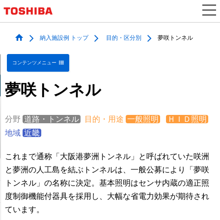
納入施設例 トップ
目的・区分別
夢咲トンネル
コンテンツメニュー
夢咲トンネル
分野
道路・トンネル
目的・用途
一般照明
ＨＩＤ照明
地域
近畿
これまで通称「大阪港夢洲トンネル」と呼ばれていた咲洲
と夢洲の人工島を結ぶトンネルは、一般公募により「夢咲
トンネル」の名称に決定。基本照明はセンサ内蔵の適正照
度制御機能付器具を採用し、大幅な省電力効果が期待され
ています。