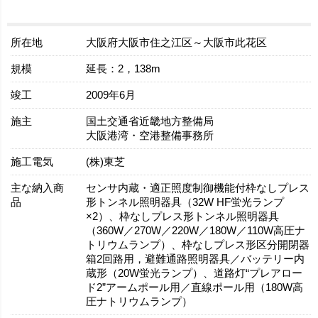
所在地
大阪府大阪市住之江区～大阪市此花区
規模
延長：2，138m
竣工
2009年6月
施主
国土交通省近畿地方整備局
大阪港湾・空港整備事務所
施工電気
(株)東芝
主な納入商
センサ内蔵・適正照度制御機能付枠なしプレス
品
形トンネル照明器具（32W HF蛍光ランプ
×2）、枠なしプレス形トンネル照明器具
（360W／270W／220W／180W／110W高圧ナ
トリウムランプ）、枠なしプレス形区分開閉器
箱2回路用，避難通路照明器具／バッテリー内
蔵形（20W蛍光ランプ）、道路灯“プレアロー
ド2”アームポール用／直線ポール用（180W高
圧ナトリウムランプ）