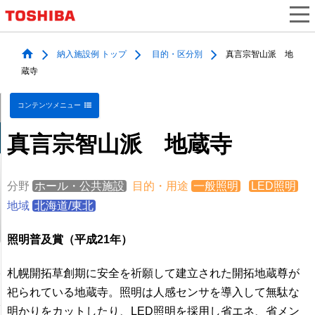
納入施設例 トップ
目的・区分別
真言宗智山派 地
蔵寺
コンテンツメニュー
真言宗智山派 地蔵寺
分野
ホール・公共施設
目的・用途
一般照明
LED照明
地域
北海道/東北
照明普及賞（平成21年）
札幌開拓草創期に安全を祈願して建立された開拓地蔵尊が
祀られている地蔵寺。照明は人感センサを導入して無駄な
明かりをカットしたり、LED照明を採用し省エネ、省メン