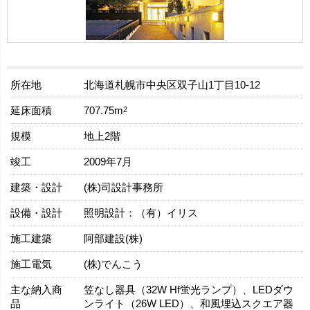
所在地
北海道札幌市中央区双子山1丁目10-12
延床面積
2
707.75m
規模
地上2階
竣工
2009年7月
建築・設計
(株)司設計事務所
設備・設計
照明設計：（有）イリス
施工建築
阿部建設(株)
施工電気
(株)でんこう
主な納入商
笠なし器具（32W Hf蛍光ランプ）、LEDダウ
品
ンライト（26W LED）、和風埋込スクエア器