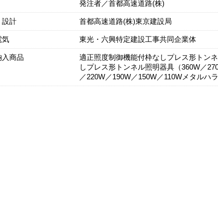
発注者／首都高速道路(株)
・設計
首都高速道路(株)東京建設局
電気
東光・六興特定建設工事共同企業体
納入商品
適正照度制御機能付枠なしプレス形トンネル照
しプレス形トンネル照明器具（360W／270
／220W／190W／150W／110Wメタル