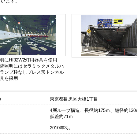
ています。
明にHf32W2灯用器具を使用
跡照明にはセラミックメタルハ
ランプ枠なしプレス形トンネル
具を採用
地
東京都目黒区大橋1丁目
4層ループ構造、長径約175ｍ、短径約130
低差約71ｍ
2010年3月