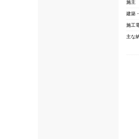
施主
建築
施工
主な