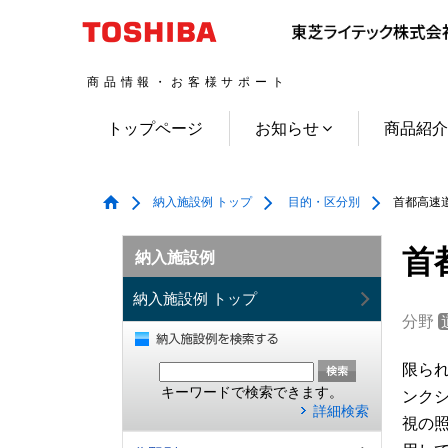
商品情報・お客様サポート
トップページ
お知らせ
商品紹
納入施設例 トップ
目的・区分別
首都高速道
首
納入施設例
納入施設例 トップ
分野
限ら
キーワードで検索できます。
ンク
詳細検索
視の