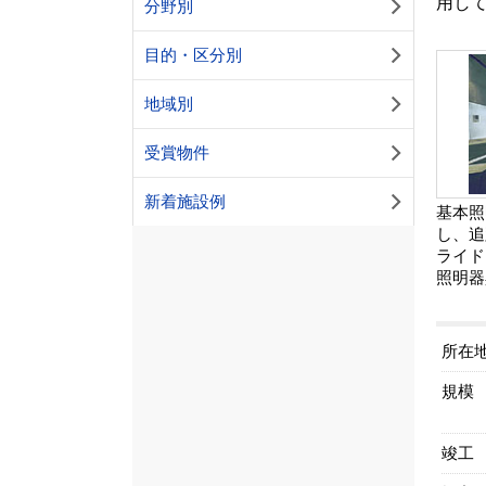
用し
分野別
目的・区分別
地域別
受賞物件
新着施設例
基本照
し、追
ライド
照明器
所在
規模
竣工