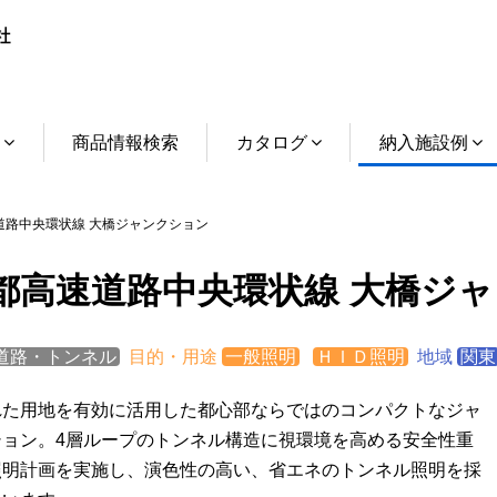
介
商品情報検索
カタログ
納入施設例
路中央環状線 大橋ジャンクション
都高速道路中央環状線 大橋ジ
道路・トンネル
目的・用途
一般照明
ＨＩＤ照明
地域
関東
れた用地を有効に活用した都心部ならではのコンパクトなジャ
ション。4層ループのトンネル構造に視環境を高める安全性重
照明計画を実施し、演色性の高い、省エネのトンネル照明を採