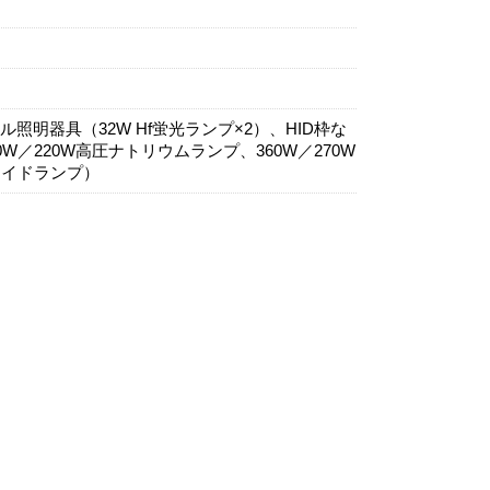
明器具（32W Hf蛍光ランプ×2）、HID枠な
W／220W高圧ナトリウムランプ、360W／270W
ハライドランプ）