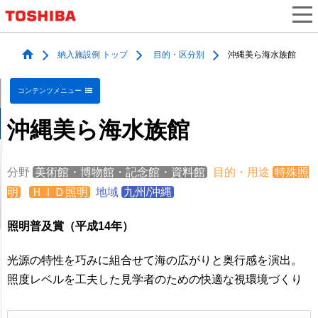
納入施設例 トップ
目的・区分別
沖縄美ら海水族館
コンテンツメニュー
沖縄美ら海水族館
分野
美術館・博物館・記念館・資料館
目的・用途
特殊照
明
ＨＩＤ照明
地域
九州/沖縄
照明普及賞（平成14年）
光源の特性を巧みに組合せて海の広がりと奥行感を演出。
照度レベルを工夫した見学者のための快適な視環境づくり