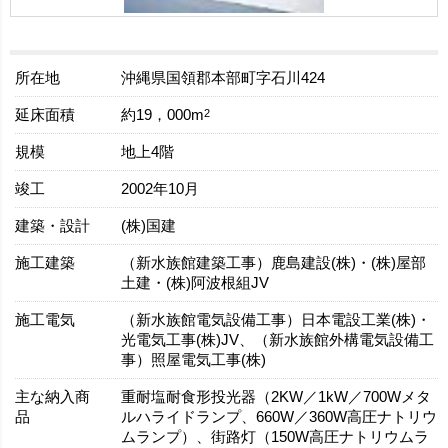
所在地
沖縄県国領郡本部町字石川424
延床面積
2
約19，000m
規模
地上4階
竣工
2002年10月
建築・設計
(株)国建
施工建築
（新水族館建築工事）鹿島建設(株)・(株)屋部
土建・(株)阿波根組JV
施工電気
（新水族館電気設備工事）日本電設工業(株)・
光電気工事(株)JV、（新水族館外構電気設備工
事）照屋電気工事(株)
主な納入商
重耐塩耐食形投光器（2KW／1kW／700Wメタ
品
ルハライドランプ、660W／360W高圧ナトリウ
ムランプ）、街路灯（150W高圧ナトリウムラ