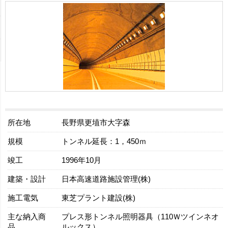
所在地
長野県更埴市大字森
規模
トンネル延長：1，450ｍ
竣工
1996年10月
建築・設計
日本高速道路施設管理(株)
施工電気
東芝プラント建設(株)
主な納入商
プレス形トンネル照明器具（110Ｗツインネオ
品
ルックス）