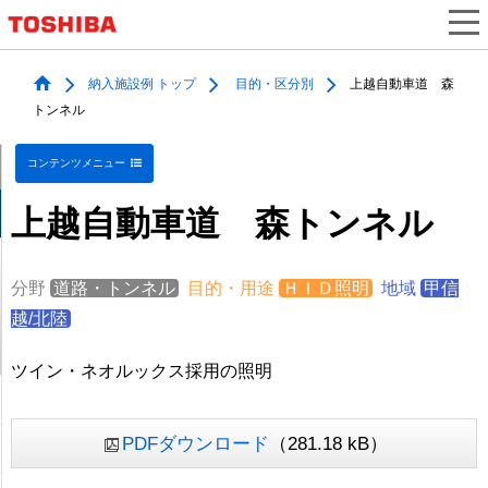
納入施設例 トップ
目的・区分別
上越自動車道 森
トンネル
コンテンツメニュー
上越自動車道 森トンネル
分野
道路・トンネル
目的・用途
ＨＩＤ照明
地域
甲信
越/北陸
ツイン・ネオルックス採用の照明
PDFダウンロード
（281.18 kB）