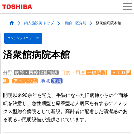
納入施設例 トップ
目的・区分別
済衆館病院本館
コンテンツメニュー
済衆館病院本館
分野
病院・医療福祉施設
目的・用途
一般照明
ＨＩＤ照
明
アトリウム
地域
東海
開院以来90余年を迎え、手狭になった旧病棟からの全面移
転を決意し、急性期型と療養型老人病床を有するケアミッ
クス型総合病院として新設。高齢者に配慮した清潔感のあ
る明るい照明設備が提供されています。