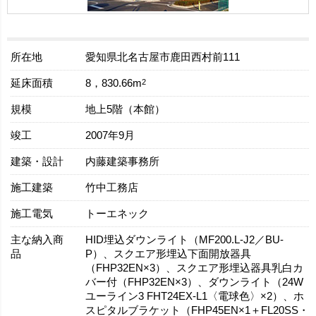
所在地
愛知県北名古屋市鹿田西村前111
延床面積
2
8，830.66m
規模
地上5階（本館）
竣工
2007年9月
建築・設計
内藤建築事務所
施工建築
竹中工務店
施工電気
トーエネック
主な納入商
HID埋込ダウンライト（MF200.L-J2／BU-
品
P）、スクエア形埋込下面開放器具
（FHP32EN×3）、スクエア形埋込器具乳白カ
バー付（FHP32EN×3）、ダウンライト（24W
ユーライン3 FHT24EX-L1〈電球色〉×2）、ホ
スピタルブラケット（FHP45EN×1＋FL20SS・