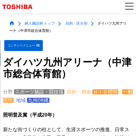
納入施設例 トップ
目的・区分別
ダイハツ九州アリ
ーナ（中津市総合体育館）
コンテンツメニュー
ダイハツ九州アリーナ（中津
市総合体育館）
分野
スポーツ施設・競技場
目的・用途
ＨＩＤ照明
一般
照明
地域
九州/沖縄
照明普及賞（平成20年）
新たな街づくりの柱として、生涯スポーツの推進、日常ス