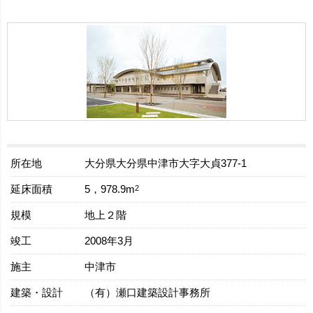
所在地
大分県大分県中津市大字大貞377-1
延床面積
2
5，978.9m
規模
地上２階
竣工
2008年3月
施主
中津市
建築・設計
（有）瀬口建築設計事務所