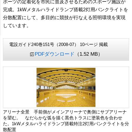
ポーツの定着化を市民に普及させるためのスポーツ施設が
完成。1kWメタルハライドランプ搭載2灯用バンクライトを
分散配置にして、多目的に競技が行なえる照明環境を実現
しています。
電設ガイド240巻151号（2008-07） 10ページ 掲載
PDFダウンロード
（1.52 MB）
アリーナ全景 手前側がメインアリーナで奥側にサブアリーナ
を望む。 なだらかな弧を描く黒色トラスに塗装色を合わせ
た。1kWメタルハライドランプ搭載特注2灯用バンクライトを分
散配置