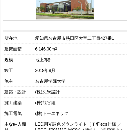
所在地
愛知県名古屋市熱田区大宝二丁目427番1
延床面積
2
6,146.00m
規模
地上3階
竣工
2018年8月
施主
名古屋学院大学
建築・設計
(株)久米設計
施工建築
(株)熊谷組
施工電気
(株)トーエネック
主な納入商
LED調光調色ダウンライト［Ｔ/Flecs仕様 ／
品
LEDG-60011MC-MC9K（特注）（消費電力：