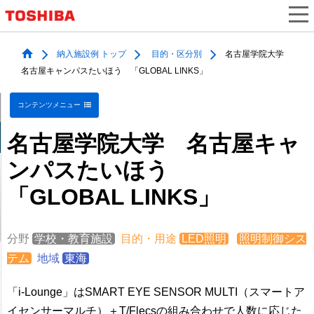
納入施設例 トップ
目的・区分別
名古屋学院大学
名古屋キャンパスたいほう 「GLOBAL LINKS」
コンテンツメニュー
名古屋学院大学 名古屋キャ
ンパスたいほう
「GLOBAL LINKS」
分野
学校・教育施設
目的・用途
LED照明
照明制御シス
テム
地域
東海
「i-Lounge」はSMART EYE SENSOR MULTI（スマートア
イセンサーマルチ）＋T/Flecsの組み合わせで人数に応じた