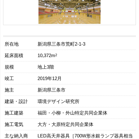
所在地
新潟県三条市荒町2-1-3
延床面積
2
10,372m
規模
地上3階
竣工
2019年12月
施主
新潟県三条市
建築・設計
環境デザイン研究所
施工建築
福田・小柳・外山特定共同企業体
施工電気
大方・大原特定共同企業体
主な納入商
LED高天井器具［700W形水銀ランプ器具相当