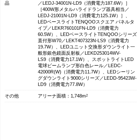
品
／LEDJ-34001N-LD9（消費電力187.6W）］
［400W形メタルハライドランプ器具相当／
LEDJ-21001N-LD9（消費電力125.1W）］、
LEDベースライトTENQOOスクエア パネルタ
イプ／LEKR760101FN-LD9（消費電力
60.5W）、LEDベースライトTENQOOシリーズ
直付形W70／LEKT407323N-LS9（消費電力
19.7W）、LEDユニット交換形ダウンライト一
般形銀色鏡面反射板／LEKD253014WV-
LS9（消費電力17.1W）、スポットライトLED
電球ビームランプ形白色レール／LEDC-
42000R(W)（消費電力11.7W）、LEDシーリン
グダウンライト9000シリーズ／LEDD-95423W-
LD9（消費電力77.8W）
その他
2
アリーナ面積：1,748m