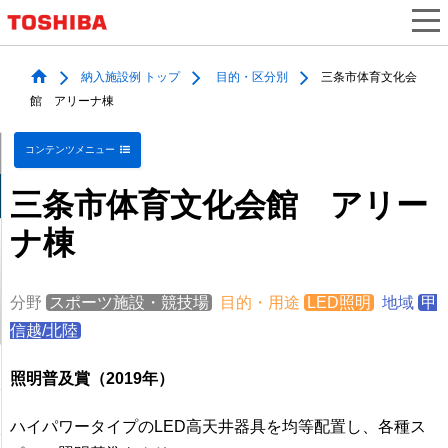
納入施設例 トップ
目的・区分別
三条市体育文化会
館 アリーナ棟
コンテンツメニュー
三条市体育文化会館 アリー
ナ棟
分野
スポーツ施設・競技場
目的・用途
LED照明
地域
甲
信越/北陸
照明普及賞（2019年）
ハイパワータイプのLED高天井器具を均等配置し、各種ス