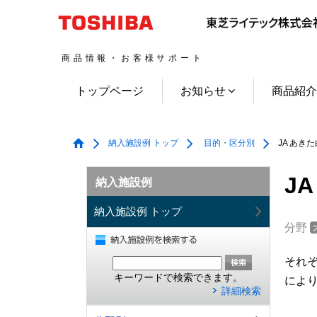
商品情報・お客様サポート
トップページ
お知らせ
商品紹
納入施設例 トップ
目的・区分別
JA あき
J
納入施設例
納入施設例 トップ
分野
それ
キーワードで検索できます。
によ
詳細検索