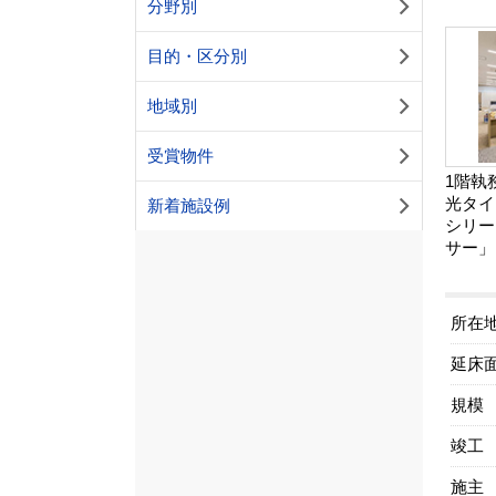
分野別
目的・区分別
地域別
受賞物件
1階執
光タイ
新着施設例
シリー
サー」
所在
延床
規模
竣工
施主