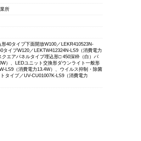
業所
0タイプ下面開放W100／LEKR410523N-
タイプW120／LEKTW412324N-LS9（消費電力
O スクエアパネルタイプ埋込形□ 450深枠（白）パ
力43.0W）、LEDユニット交換形ダウンライト一般形
5WW-LS9（消費電力13.4W）、ウイルス抑制・除菌
タイプ／UV-CU01007K-LS9（消費電力