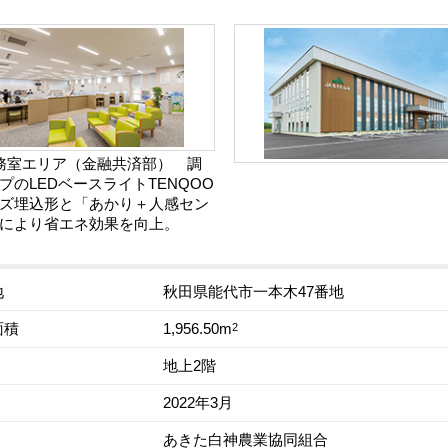
務室エリア（金融共済部） 調
プのLEDベースライトTENQOO
ズ埋込形と「あかり＋人感セン
により省エネ効果を向上。
地
秋田県能代市一本木47番地
面積
2
1,956.50m
地上2階
2022年3月
あきた白神農業協同組合