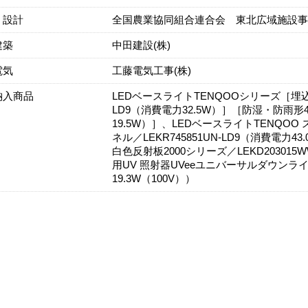
・設計
全国農業協同組合連合会 東北広域施設事
建築
中田建設(株)
電気
工藤電気工事(株)
納入商品
LEDベースライトTENQOOシリーズ［埋込形4
LD9（消費電力32.5W）］［防湿・防雨形40
19.5W）］、LEDベースライトTENQO
ネル／LEKR745851UN-LD9（消費電
白色反射板2000シリーズ／LEKD20301
用UV 照射器UVeeユニバーサルダウンライト
19.3W（100V））