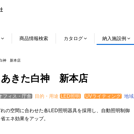
介
商品情報検索
カタログ
納入施設例
た白神 新本店
A あきた白神 新本店
オフィス・庁舎
目的・用途
LED照明
UVライティング
地域
ぞれの空間に合わせた各LED照明器具を採用し、自動照明制御
り省エネ効果をアップ。