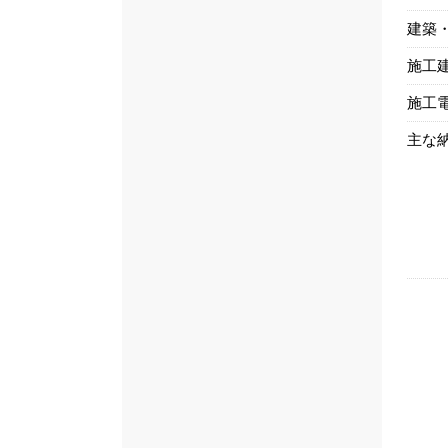
建築
施工
施工
主な