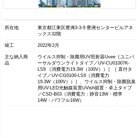
所在地
東京都江東区豊洲3-3-9 豊洲センタービルアネ
ックス32階
竣工
2022年2月
主な納入商
ウイルス抑制・除菌用UV照射器Uvee［ユニバ
品
ーサルダウンライトタイプ／UV-CU01007K-
LS9 （消費電力19.3W（100V））］［ 直付タ
イプ／UV-CG0100-LS9（消費電力
19.3W（100V））］、ウイルス抑制・除菌脱臭
用UV-LED光触媒装置UVish据置・卓上タイプ
／CSD-B03（消費電力：静音13W・標準
14W・パワフル16W）