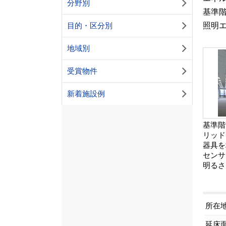
分野別
基準
照明
目的・区分別
地域別
受賞物件
新着施設例
基準階
リッド
器具を
センサ
明るさ
所在
延床