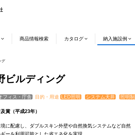
介
商品情報検索
カタログ
納入施設例
ング
野ビルディング
オフィス・庁舎
目的・用途
LED照明
システム天井
照明制
及賞（平成23年）
環境に配慮し、ダブルスキン外壁や自然換気システムなど自然
ルギーを利用可能とした省エネ化を実現。