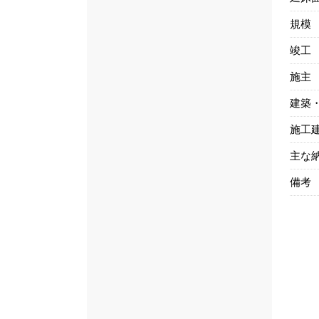
規模
竣工
施主
建築
施工
主な
備考