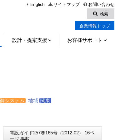
English
サイトマップ
お問い合わせ
検索
企業情報トップ
設計・提案支援
お客様サポート
御システム
地域
関東
電設ガイド257巻165号（2012-02） 16ペ
ージ 掲載