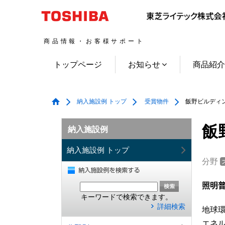
商品情報・お客様サポート
トップページ
お知らせ
商品紹
納入施設例 トップ
受賞物件
飯野ビルディ
飯
納入施設例
納入施設例 トップ
分野
照明普
キーワードで検索できます。
詳細検索
地球
エネ