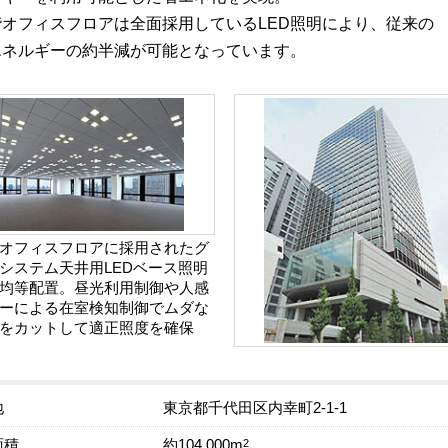
階オフィスフロアは全面採用しているLED照明により、従来の
エネルギーの約半減が可能となっています。
オフィスフロアに採用されたグ
システム天井用LEDベース照明
均等配置。昼光利用制御や人感
ーによる在室検知制御でムダな
をカットして適正照度を確保
地
東京都千代田区内幸町2-1-1
面積
2
約104,000m