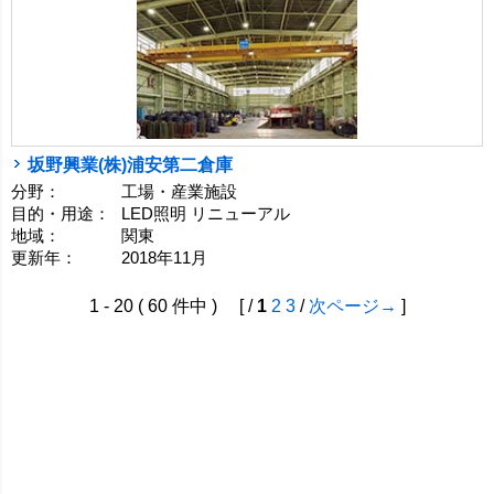
坂野興業(株)浦安第二倉庫
分野：
工場・産業施設
目的・用途：
LED照明 リニューアル
地域：
関東
更新年：
2018年11月
1 - 20 ( 60 件中 ) [ /
1
2
3
/
次ページ→
]