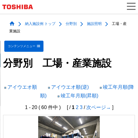
納入施設例 トップ
分野別
施設照明
工場・産
業施設
コンテンツメニュー
分野別 工場・産業施設
アイウエオ順
アイウエオ順(逆)
竣工年月順(降
順)
竣工年月順(昇順)
1 - 20 ( 60 件中 ) [ /
1
2
3
/
次ページ→
]