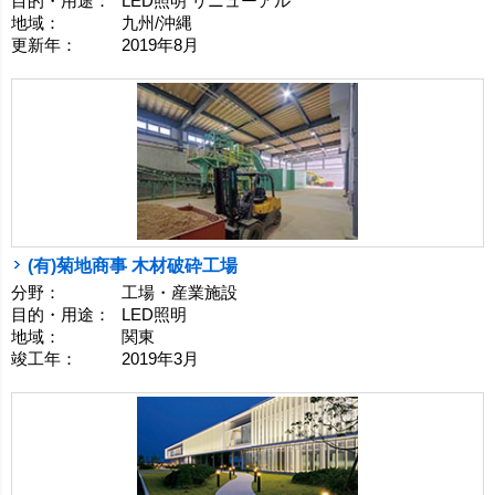
目的・用途：
LED照明 リニューアル
地域：
九州/沖縄
更新年：
2019年8月
(有)菊地商事 木材破砕工場
分野：
工場・産業施設
目的・用途：
LED照明
地域：
関東
竣工年：
2019年3月