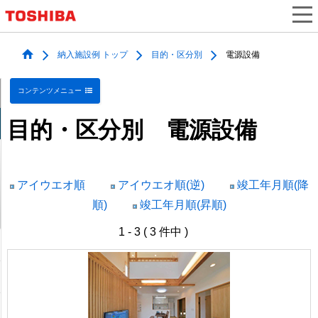
納入施設例 トップ
目的・区分別
電源設備
コンテンツメニュー
目的・区分別 電源設備
アイウエオ順
アイウエオ順(逆)
竣工年月順(降
順)
竣工年月順(昇順)
1 - 3 ( 3 件中 )