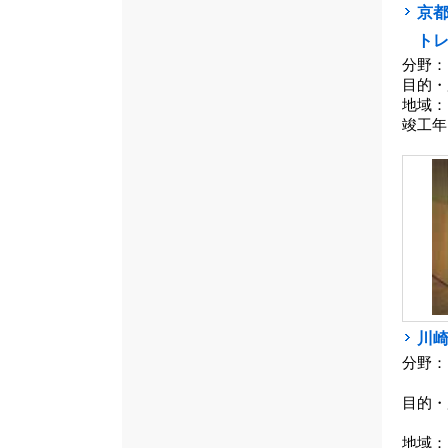
京
ト
分野：
目的・
地域：
竣工年
川
分野：
目的・
地域：