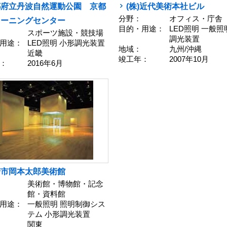
都府立丹波自然運動公園 京都
(株)近代美術本社ビル
分野：
オフィス・庁舎
レーニングセンター
目的・用途：
LED照明 一般照
スポーツ施設・競技場
調光装置
用途：
LED照明 小形調光装置
地域：
九州/沖縄
近畿
竣工年：
2007年10月
：
2016年6月
崎市岡本太郎美術館
美術館・博物館・記念
館・資料館
用途：
一般照明 照明制御シス
テム 小形調光装置
関東