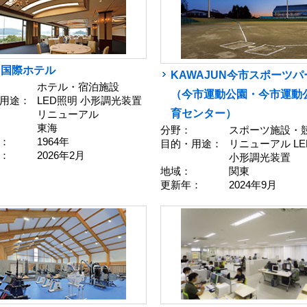
羽国際ホテル
KAWAJUN今市スポーツパ
ホテル・宿泊施設
（今市運動公園・今市運動
用途：
LED照明 小形調光装置
育センター）
リニューアル
東海
分野：
スポーツ施設・
：
1964年
目的・用途：
リニューアル L
：
2026年2月
小形調光装置
地域：
関東
更新年：
2024年9月