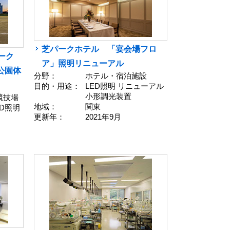
芝パークホテル 「宴会場フロ
ーク
ア」照明リニューアル
公園体
分野：
ホテル・宿泊施設
目的・用途：
LED照明 リニューアル
小形調光装置
競技場
地域：
関東
ED照明
更新年：
2021年9月