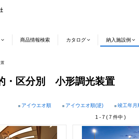
介
商品情報検索
カタログ
納入施設例
装置
的・区分別 小形調光装置
アイウエオ順
アイウエオ順(逆)
竣工年月順
1 - 7 ( 7 件中 )