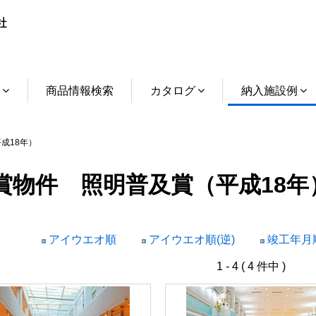
介
商品情報検索
カタログ
納入施設例
成18年）
賞物件 照明普及賞（平成18年
アイウエオ順
アイウエオ順(逆)
竣工年月順
1 - 4 ( 4 件中 )