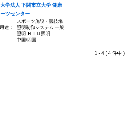
大学法人 下関市立大学 健康
ポーツセンター
スポーツ施設・競技場
用途：
照明制御システム 一般
照明 ＨＩＤ照明
中国/四国
1 - 4 ( 4 件中 )