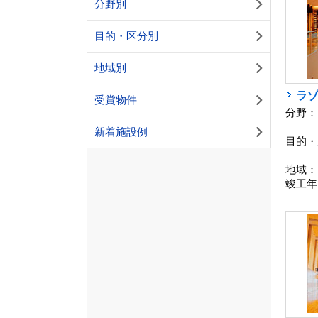
分野別
目的・区分別
地域別
ラ
受賞物件
分野：
新着施設例
目的・
地域：
竣工年