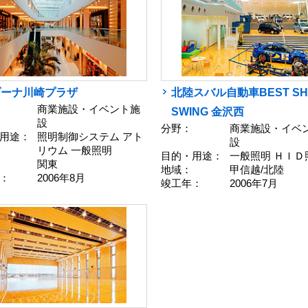
ゾーナ川崎プラザ
北陸スバル自動車BEST SH
商業施設・イベント施
SWING 金沢西
設
分野：
商業施設・イベ
用途：
照明制御システム アト
設
リウム 一般照明
目的・用途：
一般照明 ＨＩＤ
関東
地域：
甲信越/北陸
：
2006年8月
竣工年：
2006年7月