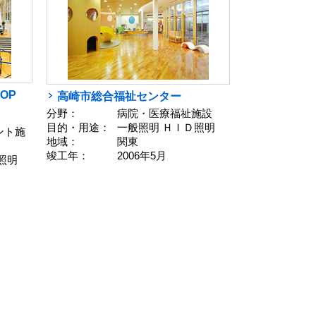
OP
高崎市総合福祉センター
分野：
病院・医療福祉施設
目的・用途：
一般照明 ＨＩＤ照明
ント施
地域：
関東
竣工年：
2006年5月
照明