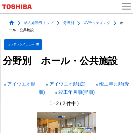
納入施設例 トップ
分野別
UVライティング
ホ
ール・公共施設
コンテンツメニュー
分野別 ホール・公共施設
アイウエオ順
アイウエオ順(逆)
竣工年月順(降
順)
竣工年月順(昇順)
1 - 2 ( 2 件中 )