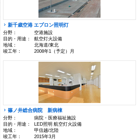
新千歳空港 エプロン照明灯
分野：
空港施設
目的・用途：
航空灯火設備
地域：
北海道/東北
竣工年：
2008年1（予定）月
篠ノ井総合病院 新病棟
分野：
病院・医療福祉施設
目的・用途：
LED照明 航空灯火設備
地域：
甲信越/北陸
竣工年：
2015年3月