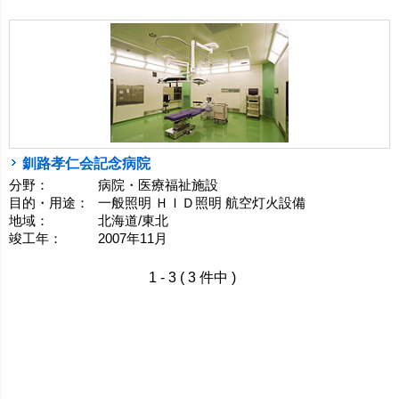
釧路孝仁会記念病院
分野：
病院・医療福祉施設
目的・用途：
一般照明 ＨＩＤ照明 航空灯火設備
地域：
北海道/東北
竣工年：
2007年11月
1 - 3 ( 3 件中 )