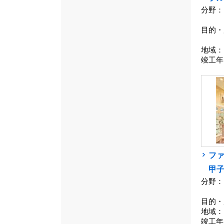
分野：
目的・
地域：
竣工年
フ
甲
分野：
目的・
地域：
竣工年