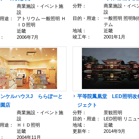
分野：
商業施設・イベ
商業施設・イベント施
設
設
目的・用途：
一般照明 照明制
用途：
アトリウム 一般照明 Ｈ
テム
ＩＤ照明
地域：
近畿
近畿
竣工年：
2001年1月
：
2006年7月
ァンケルハウスJ ららぽーと
平等院鳳凰堂 LED照明改
子園店
ジェクト
商業施設・イベント施
分野：
景観照明
設
目的・用途：
LED照明 リニ
用途：
ＨＩＤ照明
地域：
近畿
近畿
更新年：
2014年9月
：
2004年11月