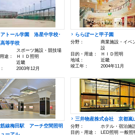
アトール学園 洛星中学校･
ららぽーと甲子園
分野：
商業施設・イベ
星高等学校
設
スポーツ施設・競技場
目的・用途：
ＨＩＤ照明
用途：
ＨＩＤ照明
地域：
近畿
近畿
竣工年：
2004年11月
：
2003年12月
三井物産株式会社 京都嵐
堂筋線梅田駅 アーチ空間照明
分野：
ホテル・宿泊施
目的・用途：
LED照明 一般照
ニューアル