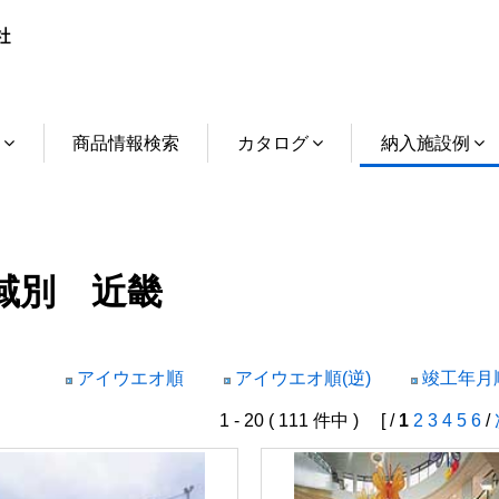
介
商品情報検索
カタログ
納入施設例
域別 近畿
アイウエオ順
アイウエオ順(逆)
竣工年月順
1 - 20 ( 111 件中 ) [ /
1
2
3
4
5
6
/