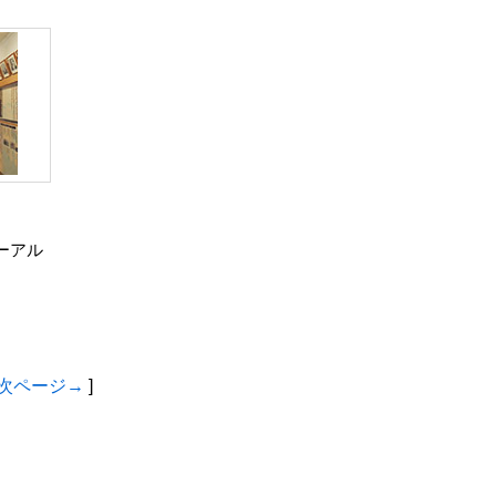
ューアル
次ページ→
]