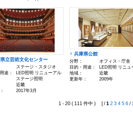
兵庫県公館
庫県立芸術文化センター
分野：
オフィス・庁舎
ステージ・スタジオ
目的・用途：
LED照明 リニ
用途：
LED照明 リニューアル
地域：
近畿
ステージ照明
更新年：
2009年
近畿
：
2017年3月
1 - 20 ( 111 件中 ) [ /
1
2
3
4
5
6
/