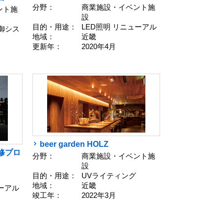
分野：
商業施設・イベント施
ント施
設
目的・用途：
LED照明 リニューアル
御シス
地域：
近畿
更新年：
2020年4月
beer garden HOLZ
修プロ
分野：
商業施設・イベント施
設
目的・用途：
UVライティング
地域：
近畿
ューアル
竣工年：
2022年3月