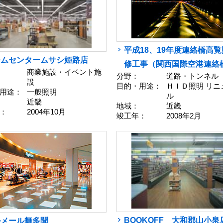
平成18、19年度連絡橋高
ームセンタームサシ姫路店
修工事（関西国際空港連絡
商業施設・イベント施
分野：
道路・トンネル
設
目的・用途：
ＨＩＤ照明 リニ
用途：
一般照明
ル
近畿
地域：
近畿
：
2004年10月
竣工年：
2008年2月
BOOKOFF 大和郡山小泉
ルメール舞多聞