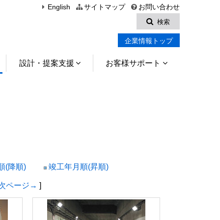
English
サイトマップ
お問い合わせ
検索
企業情報トップ
設計・提案支援
お客様サポート
(降順)
竣工年月順(昇順)
次ページ→
]