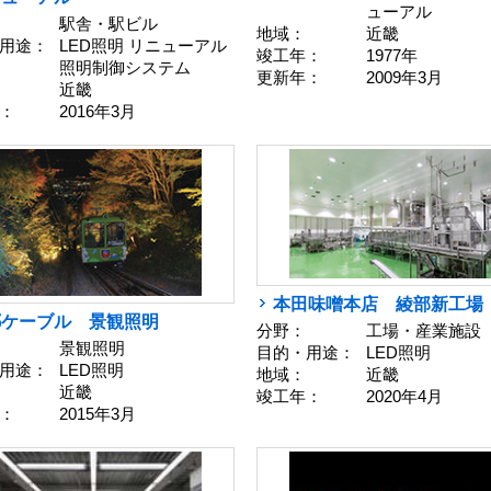
ューアル
駅舎・駅ビル
地域：
近畿
用途：
LED照明 リニューアル
竣工年：
1977年
照明制御システム
更新年：
2009年3月
近畿
：
2016年3月
本田味噌本店 綾部新工場
耶ケーブル 景観照明
分野：
工場・産業施設
景観照明
目的・用途：
LED照明
用途：
LED照明
地域：
近畿
近畿
竣工年：
2020年4月
：
2015年3月