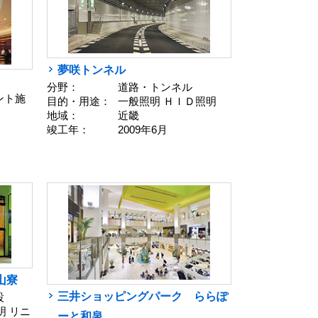
夢咲トンネル
分野：
道路・トンネル
ント施
目的・用途：
一般照明 ＨＩＤ照明
地域：
近畿
竣工年：
2009年6月
山寮
三井ショッピングパーク ららぽ
設
明 リニ
ーと和泉