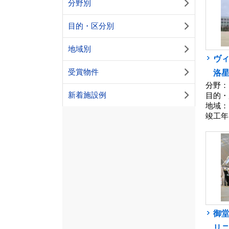
分野別
目的・区分別
地域別
ヴィ
受賞物件
洛
分野：
新着施設例
目的・
地域：
竣工年
御
リ