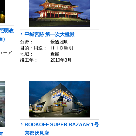
覧照明改
平城宮跡 第一次大極殿
橋）
分野：
景観照明
目的・用途：
ＨＩＤ照明
ューア
地域：
近畿
竣工年：
2010年3月
BOOKOFF SUPER BAZAAR 1号
京都伏見店
店