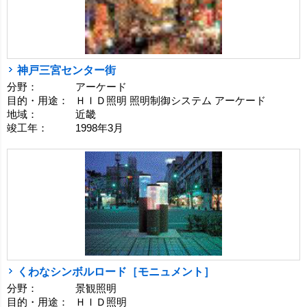
神戸三宮センター街
分野：
アーケード
目的・用途：
ＨＩＤ照明 照明制御システム アーケード
地域：
近畿
竣工年：
1998年3月
くわなシンボルロード［モニュメント］
分野：
景観照明
目的・用途：
ＨＩＤ照明