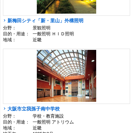
新梅田シティ「新・里山」外構照明
分野：
景観照明
目的・用途：
一般照明 ＨＩＤ照明
地域：
近畿
大阪市立我孫子南中学校
分野：
学校・教育施設
目的・用途：
一般照明 アトリウム
地域：
近畿