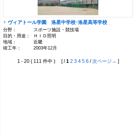
ヴィアトール学園 洛星中学校･洛星高等学校
分野：
スポーツ施設・競技場
目的・用途：
ＨＩＤ照明
地域：
近畿
竣工年：
2003年12月
1 - 20 ( 111 件中 ) [ /
1
2
3
4
5
6
/
次ページ→
]