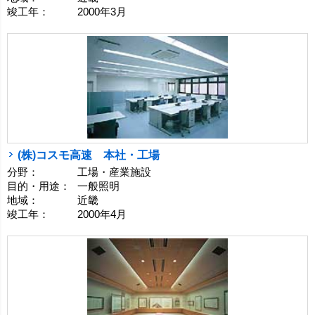
竣工年：
2000年3月
(株)コスモ高速 本社・工場
分野：
工場・産業施設
目的・用途：
一般照明
地域：
近畿
竣工年：
2000年4月