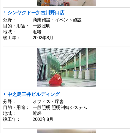
シンヤクドー加古川野口店
分野：
商業施設・イベント施設
目的・用途：
一般照明
地域：
近畿
竣工年：
2002年8月
中之島三井ビルディング
分野：
オフィス・庁舎
目的・用途：
一般照明 照明制御システム
地域：
近畿
竣工年：
2002年8月