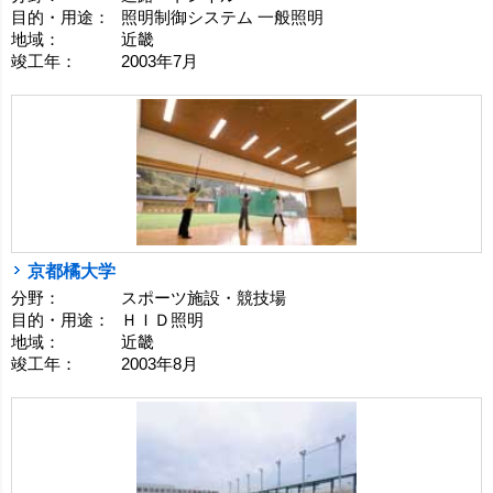
目的・用途：
照明制御システム 一般照明
地域：
近畿
竣工年：
2003年7月
京都橘大学
分野：
スポーツ施設・競技場
目的・用途：
ＨＩＤ照明
地域：
近畿
竣工年：
2003年8月