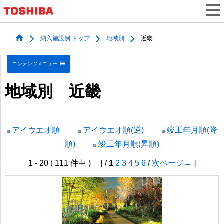
納入施設例 トップ
地域別
近畿
コンテンツメニュー
地域別 近畿
アイウエオ順
アイウエオ順(逆)
竣工年月順(降
順)
竣工年月順(昇順)
1 - 20 ( 111 件中 ) [ /
1
2
3
4
5
6
/
次ページ→
]