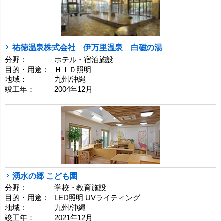
祐徳温泉株式会社 伊万里温泉 白磁の湯
分野：
ホテル・宿泊施設
目的・用途：
ＨＩＤ照明
地域：
九州/沖縄
竣工年：
2004年12月
湧水の郷 こども園
分野：
学校・教育施設
目的・用途：
LED照明 UVライティング
地域：
九州/沖縄
竣工年：
2021年12月