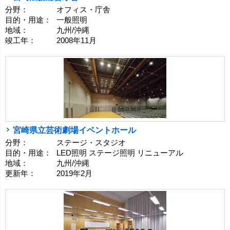
分野：
オフィス・庁舎
目的・用途：
一般照明
地域：
九州/沖縄
竣工年：
2008年11月
宮崎県立芸術劇場イベントホール
分野：
ステージ・スタジオ
目的・用途：
LED照明 ステージ照明 リニューアル
地域：
九州/沖縄
更新年：
2019年2月