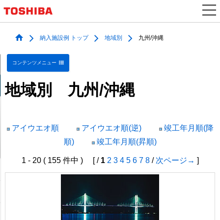
納入施設例 トップ
地域別
九州/沖縄
コンテンツメニュー
地域別 九州/沖縄
アイウエオ順
アイウエオ順(逆)
竣工年月順(降
順)
竣工年月順(昇順)
1 - 20 ( 155 件中 ) [ /
1
2
3
4
5
6
7
8
/
次ページ→
]