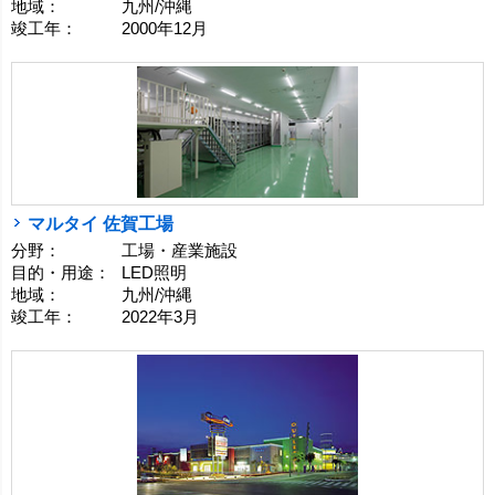
地域：
九州/沖縄
竣工年：
2000年12月
マルタイ 佐賀工場
分野：
工場・産業施設
目的・用途：
LED照明
地域：
九州/沖縄
竣工年：
2022年3月