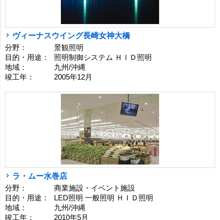
ヴィーナスウイング長崎女神大橋
分野：
景観照明
目的・用途：
照明制御システム ＨＩＤ照明
地域：
九州/沖縄
竣工年：
2005年12月
ラ・ムー水巻店
分野：
商業施設・イベント施設
目的・用途：
LED照明 一般照明 ＨＩＤ照明
地域：
九州/沖縄
竣工年：
2010年5月