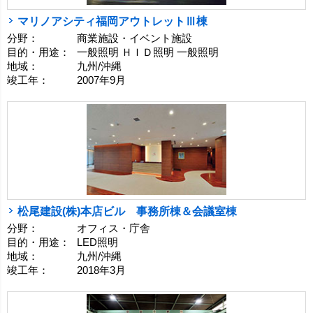
マリノアシティ福岡アウトレットⅢ棟
分野：
商業施設・イベント施設
目的・用途：
一般照明 ＨＩＤ照明 一般照明
地域：
九州/沖縄
竣工年：
2007年9月
松尾建設(株)本店ビル 事務所棟＆会議室棟
分野：
オフィス・庁舎
目的・用途：
LED照明
地域：
九州/沖縄
竣工年：
2018年3月