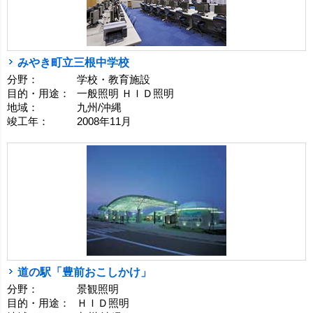
みやき町立三根中学校
分野：
学校・教育施設
目的・用途：
一般照明 ＨＩＤ照明
地域：
九州/沖縄
竣工年：
2008年11月
道の駅「豊前おこしかけ」
分野：
景観照明
目的・用途：
ＨＩＤ照明