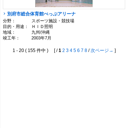
別府市総合体育館べっぷアリーナ
分野：
スポーツ施設・競技場
目的・用途：
ＨＩＤ照明
地域：
九州/沖縄
竣工年：
2003年7月
1 - 20 ( 155 件中 ) [ /
1
2
3
4
5
6
7
8
/
次ページ→
]