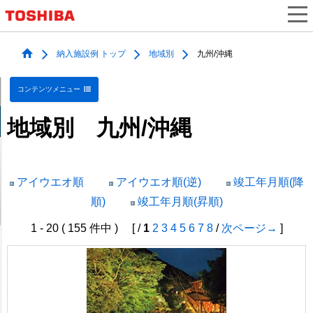
納入施設例 トップ
地域別
九州/沖縄
コンテンツメニュー
地域別 九州/沖縄
アイウエオ順
アイウエオ順(逆)
竣工年月順(降
順)
竣工年月順(昇順)
1 - 20 ( 155 件中 ) [ /
1
2
3
4
5
6
7
8
/
次ページ→
]