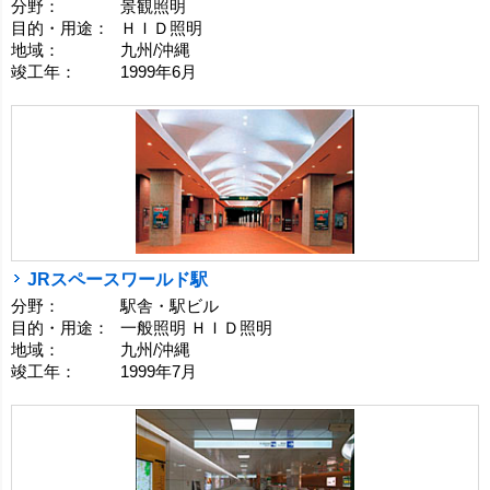
分野：
景観照明
目的・用途：
ＨＩＤ照明
地域：
九州/沖縄
竣工年：
1999年6月
JRスペースワールド駅
分野：
駅舎・駅ビル
目的・用途：
一般照明 ＨＩＤ照明
地域：
九州/沖縄
竣工年：
1999年7月