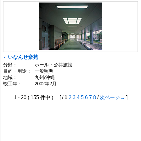
いなんせ斎苑
分野：
ホール・公共施設
目的・用途：
一般照明
地域：
九州/沖縄
竣工年：
2002年2月
1 - 20 ( 155 件中 ) [ /
1
2
3
4
5
6
7
8
/
次ページ→
]