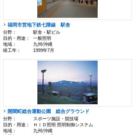
福岡市営地下鉄七隈線 駅舎
分野：
駅舎・駅ビル
目的・用途：
一般照明
地域：
九州/沖縄
竣工年：
1999年7月
開聞町総合運動公園 総合グラウンド
分野：
スポーツ施設・競技場
目的・用途：
ＨＩＤ照明 照明制御システム
地域：
九州/沖縄