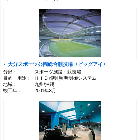
大分スポーツ公園総合競技場〈ビッグアイ〉
分野：
スポーツ施設・競技場
目的・用途：
ＨＩＤ照明 照明制御システム
地域：
九州/沖縄
竣工年：
2001年3月