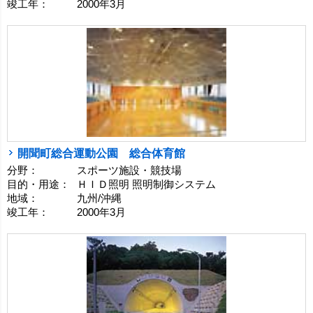
竣工年：
2000年3月
開聞町総合運動公園 総合体育館
分野：
スポーツ施設・競技場
目的・用途：
ＨＩＤ照明 照明制御システム
地域：
九州/沖縄
竣工年：
2000年3月