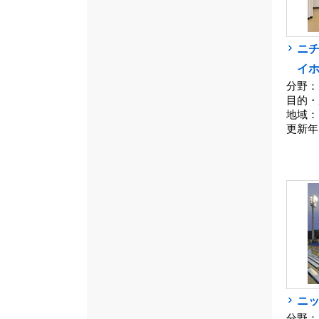
ニチ
イ
分野：
目的・
地域：
更新年
ニ
分野：