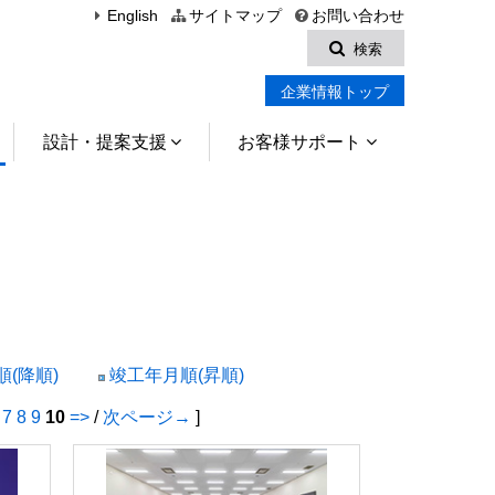
English
サイトマップ
お問い合わせ
検索
企業情報トップ
設計・提案支援
お客様サポート
(降順)
竣工年月順(昇順)
7
8
9
10
=>
/
次ページ→
]