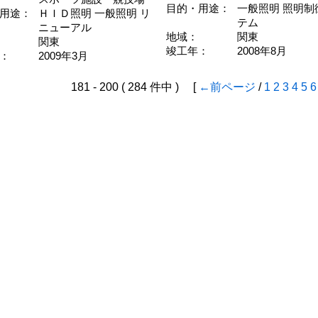
目的・用途：
一般照明 照明制
用途：
ＨＩＤ照明 一般照明 リ
テム
ニューアル
地域：
関東
関東
竣工年：
2008年8月
：
2009年3月
181 - 200 ( 284 件中 ) [
←前ページ
/
1
2
3
4
5
6