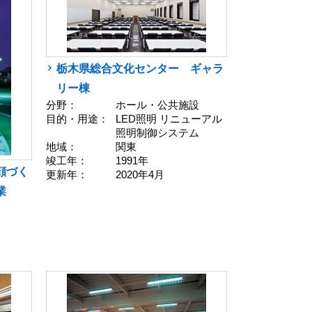
栃木県総合文化センター ギャラ
リー棟
分野：
ホール・公共施設
目的・用途：
LED照明 リニューアル
照明制御システム
地域：
関東
竣工年：
1991年
顔づく
更新年：
2020年4月
業