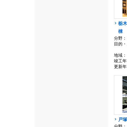
栃
棟
分野：
目的・
地域：
竣工年
更新年
戸
分野：