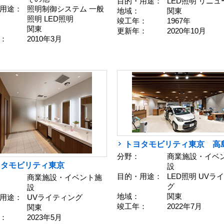
目的・用途：
LED照明 リニ
用途：
照明制御システム 一般
地域：
関東
照明 LED照明
竣工年：
1967年
関東
更新年：
2020年10月
：
2010年3月
トヨタモビリティ東京 高
分野：
商業施設・イベ
ヨタモビリティ東京
設
目的・用途：
LED照明 UVラ
商業施設・イベント施
グ
設
地域：
関東
用途：
UVライティング
竣工年：
2022年7月
関東
：
2023年5月