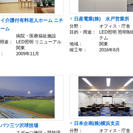
日産電業(株) 水戸営業所
イ介護付有料老人ホーム ニチ
分野：
オフィス・庁舎
ホーム
目的・用途：
LED照明 照明
病院・医療福祉施設
テム
用途：
LED照明 リニューアル
地域：
関東
関東
竣工年：
2016年8月
：
2009年11月
日本企画(株)横浜支店
ッパツ三ツ沢球技場
分野：
オフィス・庁舎
スポーツ施設・競技場