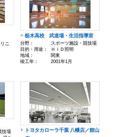
栃木高校 武道場・生活指導室
分野：
スポーツ施設・競技場
 リニ
目的・用途：
ＨＩＤ照明
地域：
関東
竣工年：
2001年1月
トヨタカローラ千葉 八幡店／館山
競技場