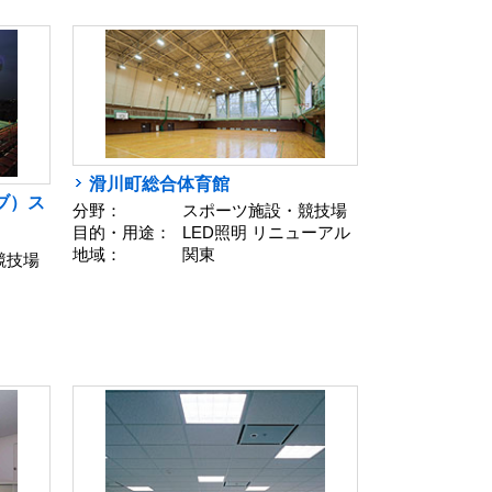
滑川町総合体育館
ブ）ス
分野：
スポーツ施設・競技場
目的・用途：
LED照明 リニューアル
地域：
関東
競技場