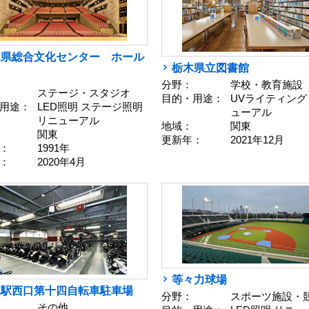
木県総合文化センター ホール
栃木県立図書館
分野：
学校・教育施設
ステージ・スタジオ
目的・用途：
UVライティング
用途：
LED照明 ステージ照明
ューアル
リニューアル
地域：
関東
関東
更新年：
2021年12月
：
1991年
：
2020年4月
等々力球場
塚駅西口第十四自転車駐車場
分野：
スポーツ施設・
その他