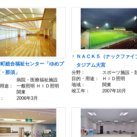
ＮＡＣＫ５（ナックファイ
須町総合福祉センター「ゆめプ
タジアム大宮
ザ・那須」
分野：
スポーツ施設・
目的・用途：
ＨＩＤ照明
病院・医療福祉施設
地域：
関東
用途：
一般照明 ＨＩＤ照明
竣工年：
2007年10月
関東
：
2006年3月