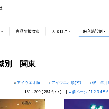
介
商品情報検索
カタログ
納入施設例
域別 関東
アイウエオ順
アイウエオ順(逆)
竣工年月順
181 - 200 ( 284 件中 ) [
←前ページ
/
1
2
3
4
5
6