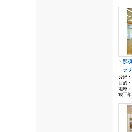
那
ラ
分野：
目的・
地域：
竣工年