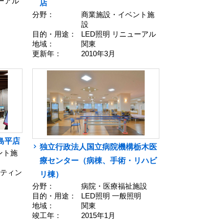
ューアル
店
分野：
商業施設・イベント施
設
目的・用途：
LED照明 リニューアル
地域：
関東
更新年：
2010年3月
島平店
独立行政法人国立病院機構栃木医
ント施
療センター（病棟、手術・リハビ
イティン
リ棟）
分野：
病院・医療福祉施設
目的・用途：
LED照明 一般照明
地域：
関東
竣工年：
2015年1月