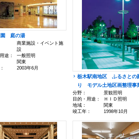
島園 庭の湯
商業施設・イベント施
設
用途：
一般照明
関東
：
2003年6月
栃木駅南地区 ふるさとの
り モデル土地区画整理事
分野：
景観照明
目的・用途：
ＨＩＤ照明
地域：
関東
竣工年：
1998年10月