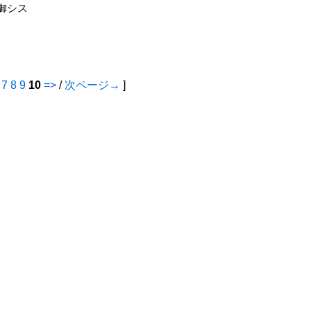
御シス
7
8
9
10
=>
/
次ページ→
]