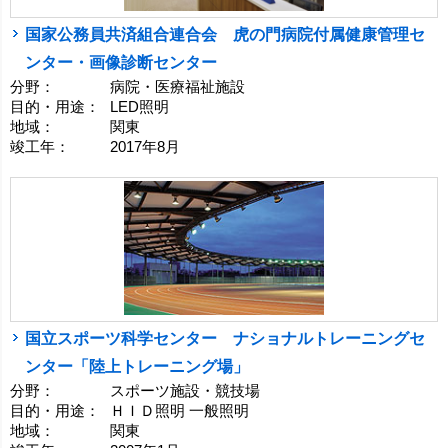
国家公務員共済組合連合会 虎の門病院付属健康管理セ
ンター・画像診断センター
分野：
病院・医療福祉施設
目的・用途：
LED照明
地域：
関東
竣工年：
2017年8月
国立スポーツ科学センター ナショナルトレーニングセ
ンター「陸上トレーニング場」
分野：
スポーツ施設・競技場
目的・用途：
ＨＩＤ照明 一般照明
地域：
関東