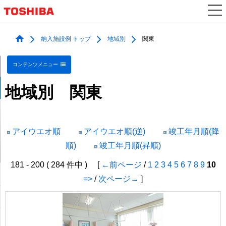
納入施設例 トップ
地域別
関東
コンテンツメニュー
地域別 関東
アイウエオ順
アイウエオ順(逆)
竣工年月順(降
順)
竣工年月順(昇順)
181 - 200 ( 284 件中 ) [
←前ページ
/
1
2
3
4
5
6
7
8
9
10
=>
/
次ページ→
]