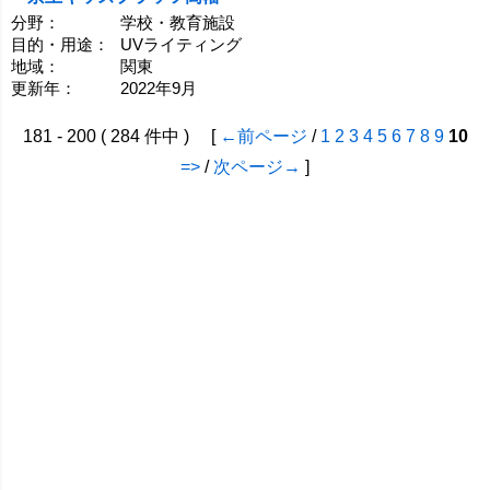
分野：
学校・教育施設
目的・用途：
UVライティング
地域：
関東
更新年：
2022年9月
181 - 200 ( 284 件中 ) [
←前ページ
/
1
2
3
4
5
6
7
8
9
10
=>
/
次ページ→
]