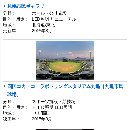
札幌市民ギャラリー
分野：
ホール・公共施設
目的・用途：
LED照明 リニューアル
地域：
北海道/東北
更新年：
2015年3月
四国コカ・コーラボトリングスタジアム丸亀［丸亀市民
球場］
分野：
スポーツ施設・競技場
目的・用途：
ＨＩＤ照明 LED照明
地域：
中国/四国
竣工年：
2015年3月