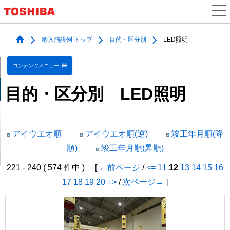
納入施設例 トップ
目的・区分別
LED照明
コンテンツメニュー
目的・区分別 LED照明
アイウエオ順
アイウエオ順(逆)
竣工年月順(降
順)
竣工年月順(昇順)
221 - 240 ( 574 件中 ) [
←前ページ
/
<=
11
12
13
14
15
16
17
18
19
20
=>
/
次ページ→
]