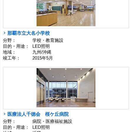
那覇市立大名小学校
分野：
学校・教育施設
目的・用途：
LED照明
地域：
九州/沖縄
竣工年：
2015年5月
医療法人千徳会 桜ケ丘病院
分野：
病院・医療福祉施設
目的・用途：
LED照明