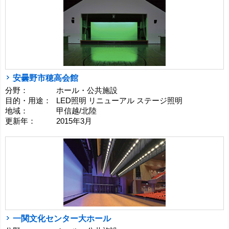
安曇野市穂高会館
分野：
ホール・公共施設
目的・用途：
LED照明 リニューアル ステージ照明
地域：
甲信越/北陸
更新年：
2015年3月
一関文化センター大ホール