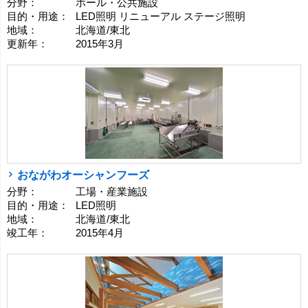
分野：
ホール・公共施設
目的・用途：
LED照明 リニューアル ステージ照明
地域：
北海道/東北
更新年：
2015年3月
おながわオーシャンフーズ
分野：
工場・産業施設
目的・用途：
LED照明
地域：
北海道/東北
竣工年：
2015年4月