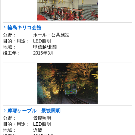
輪島キリコ会館
分野：
ホール・公共施設
目的・用途：
LED照明
地域：
甲信越/北陸
竣工年：
2015年3月
摩耶ケーブル 景観照明
分野：
景観照明
目的・用途：
LED照明
地域：
近畿