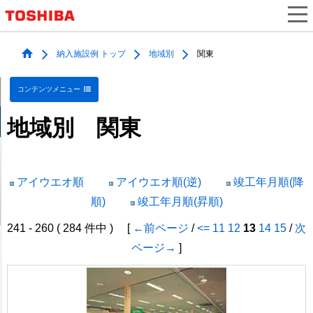
納入施設例 トップ
地域別
関東
コンテンツメニュー
地域別 関東
アイウエオ順
アイウエオ順(逆)
竣工年月順(降
順)
竣工年月順(昇順)
241 - 260 ( 284 件中 ) [
←前ページ
/
<=
11
12
13
14
15
/
次
ページ→
]