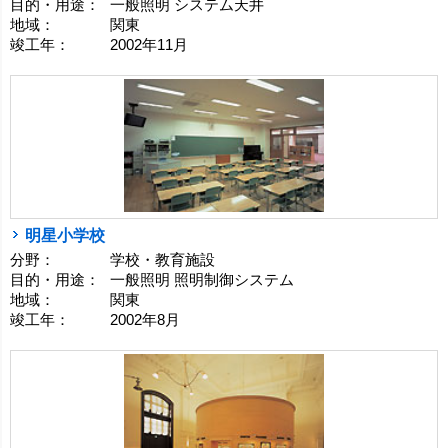
目的・用途：
一般照明 システム天井
地域：
関東
竣工年：
2002年11月
明星小学校
分野：
学校・教育施設
目的・用途：
一般照明 照明制御システム
地域：
関東
竣工年：
2002年8月