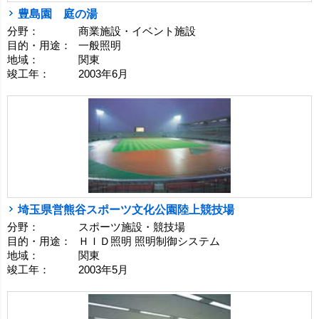
豊島園 庭の湯
分野：
商業施設・イベント施設
目的・用途：
一般照明
地域：
関東
竣工年：
2003年6月
埼玉県営熊谷スポーツ文化公園陸上競技場
分野：
スポーツ施設・競技場
目的・用途：
ＨＩＤ照明 照明制御システム
地域：
関東
竣工年：
2003年5月