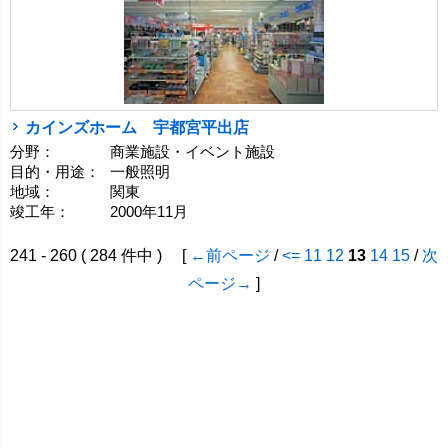
カインズホーム 宇都宮平出店
分野：
商業施設・イベント施設
目的・用途：
一般照明
地域：
関東
竣工年：
2000年11月
241 - 260 ( 284 件中 ) [
←前ページ
/
<=
11
12
13
14
15
/
次
ページ→
]