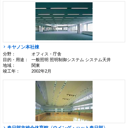
キヤノン本社棟
分野：
オフィス・庁舎
目的・用途：
一般照明 照明制御システム システム天井
地域：
関東
竣工年：
2002年2月
春日部市総合体育館〈ウイング・ハット春日部〉