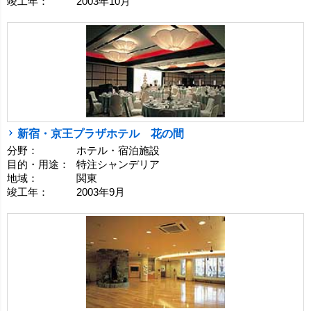
竣工年：
2003年10月
新宿・京王プラザホテル 花の間
分野：
ホテル・宿泊施設
目的・用途：
特注シャンデリア
地域：
関東
竣工年：
2003年9月