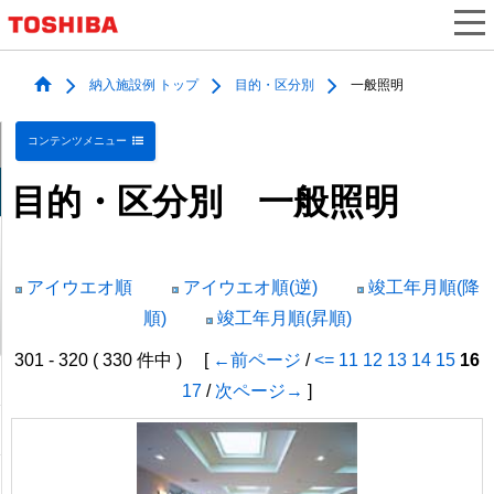
納入施設例 トップ
目的・区分別
一般照明
コンテンツメニュー
目的・区分別 一般照明
アイウエオ順
アイウエオ順(逆)
竣工年月順(降
順)
竣工年月順(昇順)
301 - 320 ( 330 件中 ) [
←前ページ
/
<=
11
12
13
14
15
16
17
/
次ページ→
]