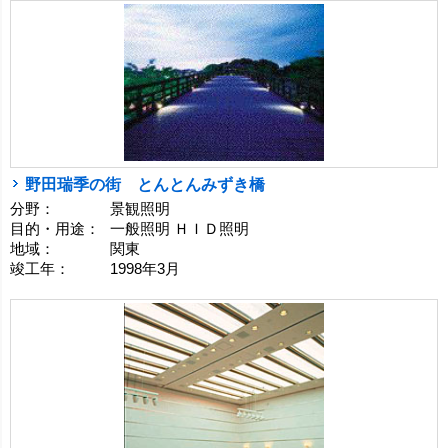
野田瑞季の街 とんとんみずき橋
分野：
景観照明
目的・用途：
一般照明 ＨＩＤ照明
地域：
関東
竣工年：
1998年3月