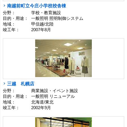
南越前町立今庄小学校校舎棟
分野：
学校・教育施設
目的・用途：
一般照明 照明制御システム
地域：
甲信越/北陸
竣工年：
2007年8月
三越 札幌店
分野：
商業施設・イベント施設
目的・用途：
一般照明 リニューアル
地域：
北海道/東北
竣工年：
2002年9月