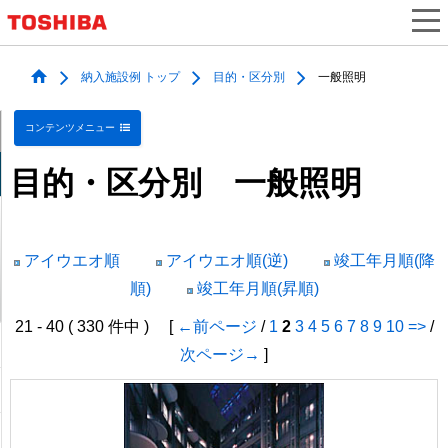
納入施設例 トップ
目的・区分別
一般照明
コンテンツメニュー
目的・区分別 一般照明
アイウエオ順
アイウエオ順(逆)
竣工年月順(降
順)
竣工年月順(昇順)
21 - 40 ( 330 件中 ) [
←前ページ
/
1
2
3
4
5
6
7
8
9
10
=>
/
次ページ→
]