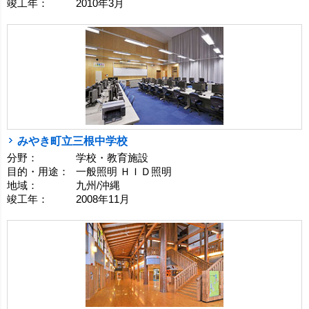
竣工年：
2010年3月
みやき町立三根中学校
分野：
学校・教育施設
目的・用途：
一般照明 ＨＩＤ照明
地域：
九州/沖縄
竣工年：
2008年11月