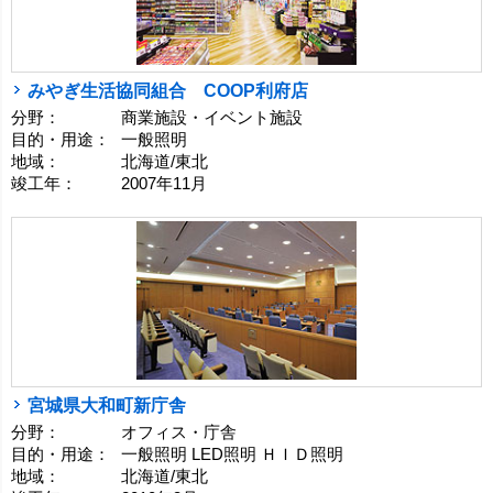
みやぎ生活協同組合 COOP利府店
分野：
商業施設・イベント施設
目的・用途：
一般照明
地域：
北海道/東北
竣工年：
2007年11月
宮城県大和町新庁舎
分野：
オフィス・庁舎
目的・用途：
一般照明 LED照明 ＨＩＤ照明
地域：
北海道/東北