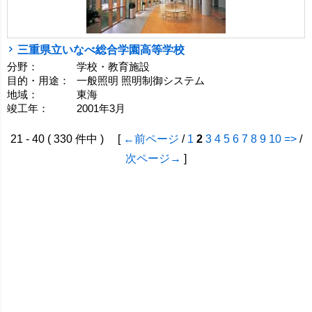
三重県立いなべ総合学園高等学校
分野：
学校・教育施設
目的・用途：
一般照明 照明制御システム
地域：
東海
竣工年：
2001年3月
21 - 40 ( 330 件中 ) [
←前ページ
/
1
2
3
4
5
6
7
8
9
10
=>
/
次ページ→
]