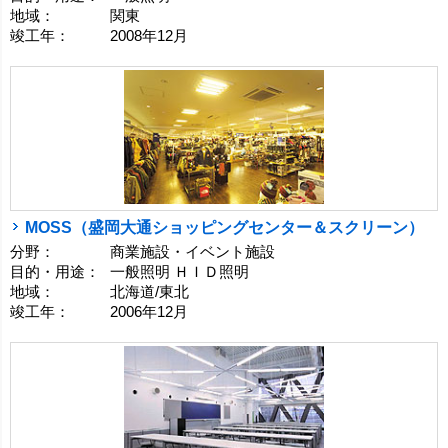
地域：
関東
竣工年：
2008年12月
MOSS（盛岡大通ショッピングセンター＆スクリーン）
分野：
商業施設・イベント施設
目的・用途：
一般照明 ＨＩＤ照明
地域：
北海道/東北
竣工年：
2006年12月